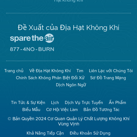
Hạt Không Khí
trên
Twitter
Đề Xuất của Địa Hạt Không Khí
Đến
Trang
Mạng
Đến
Spare
Trang
The
Mạng
Air
8774
Trang chủ
Về Địa Hạt Không Khí
Tìm
Liên Lạc với Chúng Tôi
(Bảo
No
Toàn
Burn
Chính Sách Không Phân Biệt Đối Xử
Sơ Đồ Trang Mạng
Không
(Không
Khí)
Đốt)
Dịch Ngôn Ngữ
Tin Tức & Sự Kiện
Lịch
Dịch Vụ Trực Tuyến
Ấn Phẩm
Biểu Mẫu
Cơ Hội Việc Làm
Bản Đồ Tương Tác
© Bản Quyền 2024 Cơ Quan Quản Lý Chất Lượng Không Khí
Vùng Vịnh
Khả Năng Tiếp Cận
Điều Khoản Sử Dụng