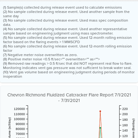
(1) Sample(s) collected during release event used to calculate emissions
(2) No sample collected during release event. Used another sample from the
same day
(3) No sample collected during release event. Used mass spec composition
data.
(4) No sample collected during release event. Used another representative
sample based on engineering judgment using mass spectrometer.
(5) No sample collected during release event. Used 12-month rolling emission
factor based on the flaring events > 1 MMSCFD
(6) No sample collected during release event. Used 12-month rolling emission
factor
(7) Negative meter noise overwritten as zero.
(8) Positive meter noise <0.5 ft/sec="" overwritten="" as="">
(9) Removed raw readings > 0.5 ft/sec that did NOT represent real flow to flare.
Monitoring indicates vent gas pressure was not sufficient to break water seal.
(10) Vent gas volume based on engineering judgment during periods of monitor
inoperation
Chevron Richmond Fluidized Catcracker Flare Report 7/1/2021
- 7/31/2021
120000
220
110000
200
100000
180
90000
160
80000
140
70000
120