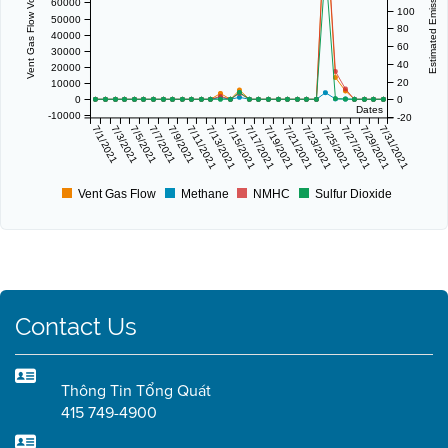
Vent Gas Flow Volume (scf/day)
Estimated Emissions (lbs/day)
60000
100
50000
80
40000
60
30000
40
20000
20
10000
0
0
Dates
-10000
-20
7/1/2021
7/3/2021
7/5/2021
7/7/2021
7/9/2021
7/11/2021
7/13/2021
7/15/2021
7/17/2021
7/19/2021
7/21/2021
7/23/2021
7/25/2021
7/27/2021
7/29/2021
7/31/2021
Vent Gas Flow
Methane
NMHC
Sulfur Dioxide
Contact Us
Thông Tin Tổng Quát
415 749-4900