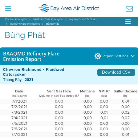
Địa Hạt Không Khí
Về Phẩm Chất Không Khí
Nghiên Cứu & Dữ Liệu
Refinery Flare Monitoring
Bùng Phát
Bùng Phát
BAAQMD Refinery Flare
Report Settings
Emission Report
Chevron Richmond - Fluidized
Download CSV
Catcracker
Tháng Bảy -
2021
Date
Vent Gas Flow
Methane
NMHC
Sulfur Dioxide
(mo/day/yr)
(volume in scf)
(lbs)
(lbs)
(lbs)
See notes 6,7
7/1/2021
0,00
0,00
0,00
0,01
7/2/2021
0,00
0,00
0,00
0,00
7/3/2021
0,00
0,00
0,01
0,02
7/4/2021
0,00
0,00
0,01
0,02
7/5/2021
0,00
0,00
0,00
0,00
7/6/2021
0,00
0,00
0,00
0,00
7/7/2021
0,00
0,03
0,00
0,01