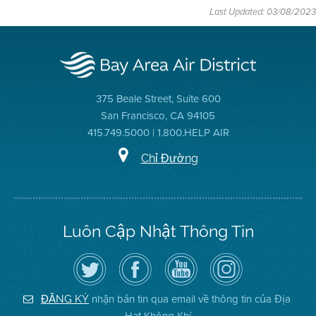
Last Updated: 03/08/2023
375 Beale Street, Suite 600
San Francisco, CA 94105
415.749.5000 | 1.800.HELP AIR
Chỉ Đường
Luôn Cập Nhật Thông Tin
Hãy
Truy
Kênh
Air
theo
cập
YouTube
District
dõi
Trang
của
on
Địa
Facebook
Địa
Instagram
Hạt
của
Hạt
nhận bản tin qua email về thông tin của Địa
ĐĂNG KÝ
Không
Địa
Không
Khí
Hạt
Khí