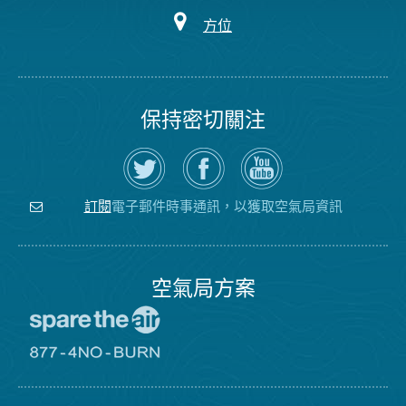
方位
保持密切關注
在
瀏
空
Twitter
覽
氣
上
空
局
關
氣
YouTube
注
局
頻
電子郵件時事通訊，以獲取空氣局資訊
訂閱
空
的
道
氣
Facebook
局
頁
面
空氣局方案
前
往
愛
前
惜
往
空
8774
氣
不