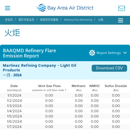
空氣局
關於空氣品質
調查研究及數據
Refinery Flare Monitoring
火炬
火炬
BAAQMD Refinery Flare
Report Settings
Emission Report
Martinez Refining Company - Light Oil
Download CSV
Products
一月 -
2024
Date
Vent Gas Flow
Methane
NMHC
Sulfur Dioxide
(mo/day/yr)
(volume in scf)
(lbs)
(lbs)
(lbs)
See note 1
1/1/2024
0.00
0.00
0.00
0.00
1/2/2024
0.00
0.00
0.00
0.00
1/3/2024
0.00
0.00
0.00
0.00
1/4/2024
0.00
0.00
0.00
0.00
1/5/2024
0.00
0.00
0.00
0.00
1/6/2024
0.00
0.00
0.00
0.00
1/7/2024
0.00
0.00
0.00
0.00