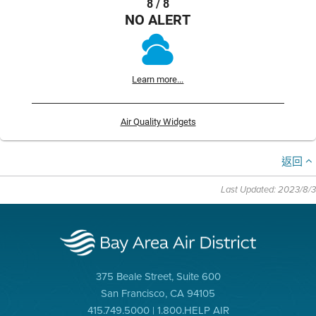
8 / 8
NO ALERT
Learn more...
Air Quality Widgets
返回
Last Updated: 2023/8/3
375 Beale Street, Suite 600
San Francisco, CA 94105
415.749.5000 | 1.800.HELP AIR