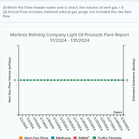
(1) When the Flare header water seal is intact, the volume of vent gas = 0
(2) Actual Flow includes metered natural gas purge not included the raw flare
flow.
Martinez Refining Company Light Oil Products Flare Report
1/1/2024 - 1/31/2024
Vent Gas Flow Volume (scf/day)
Estimated Emissions (lbs/day)
0
0
Dates
1/1/2024
1/3/2024
1/5/2024
1/7/2024
1/9/2024
1/11/2024
1/13/2024
1/15/2024
1/17/2024
1/19/2024
1/21/2024
1/23/2024
1/25/2024
1/27/2024
1/29/2024
1/31/2024
Vent Gas Flow
Methane
NMHC
Sulfur Dioxide