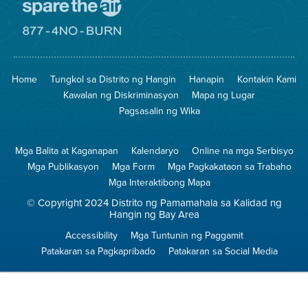
Pumunta
sa
Lugar
Pumunta
na
sa
Iligtas
8774
ang
Lugar
Home
Tungkol sa Distrito ng Hangin
Hanapin
Kontakin Kami
Hangin
na
Walang
Kawalan ng Diskriminasyon
Mapa ng Lugar
Pagsunog
Pagsasalin ng Wika
Mga Balita at Kaganapan
Kalendaryo
Online na mga Serbisyo
Mga Publikasyon
Mga Form
Mga Pagkakataon sa Trabaho
Mga Interaktibong Mapa
© Copyright 2024 Distrito ng Pamamahala sa Kalidad ng
Hangin ng Bay Area
Accessibility
Mga Tuntunin ng Paggamit
Patakaran sa Pagkapribado
Patakaran sa Social Media