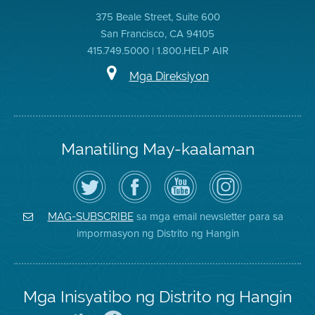
375 Beale Street, Suite 600
San Francisco, CA 94105
415.749.5000 | 1.800.HELP AIR
Mga Direksiyon
Manatiling May-kaalaman
I-
Bisitahin
Channel
Air
follow
ang
sa
District
ang
Page
YouTube
on
Air
sa
ng
Instagram
District
Facebook
Air
sa mga email newsletter para sa
MAG-SUBSCRIBE
sa
ng
District
impormasyon ng Distrito ng Hangin
Twitter
Distrito
Mga Inisyatibo ng Distrito ng Hangin