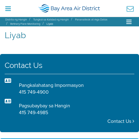
Distrito ng Hangin
Tungkol sa Kalidad ng Hangin
Pananaliksik at mga Datos
Refinery Flare Monitoring
Liyab
Liyab
Contact Us
Pangkalahatang Impormasyon
415 749-4900
Pagsubaybay sa Hangin
415 749-4985
Contact Us