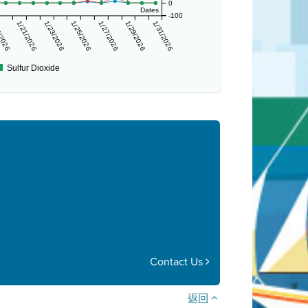
0
Dates
-100
/2026
1/21/2026
1/23/2026
1/25/2026
1/27/2026
1/29/2026
1/31/2026
Sulfur Dioxide
Contact Us
返回