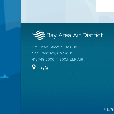
375 Beale Street, Suite 600
San Francisco, CA 94105
415.749.5000 | 1.800.HELP AIR
方位
© 版