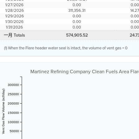
1/27/2026
0.00
0.0
1/28/2026
311,356.31
14.2
1/29/2026
0.00
0.0
1/30/2026
0.00
0.0
1/31/2026
0.00
0.0
一月 Totals
574,905.52
24.7
(1) When the Flare header water seal is intact, the volume of vent gas = 0
Martinez Refining Company Clean Fuels Area Flare
300000
Vent Gas Flow Volume (scf/day)
250000
200000
150000
100000
50000