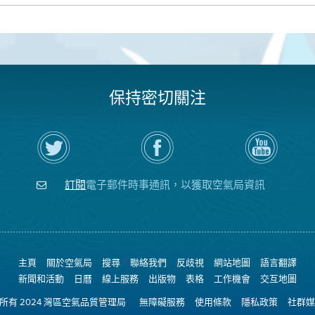
保持密切關注
在
瀏
空
Twitter
覽
氣
上
空
局
關
氣
YouTube
注
局
頻
訂閱
電子郵件時事通訊，以獲取空氣局資訊
空
的
道
氣
Facebook
局
頁
面
主頁
關於空氣局
搜尋
聯絡我們
反歧視
網站地圖
語言翻譯
新聞和活動
日曆
線上服務
出版物
表格
工作機會
交互地圖
權所有 2024 灣區空氣品質管理局
無障礙服務
使用條款
隱私政策
社群