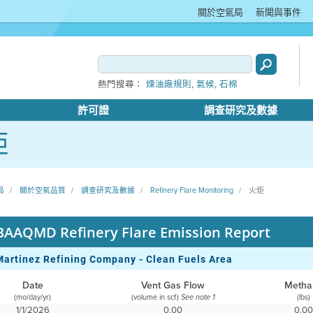
關於空氣局
新聞與事件
,
,
熱門搜尋：
煉油廠規則
氣候
石棉
許可證
調查研究及數據
炬
局
關於空氣品質
調查研究及數據
Refinery Flare Monitoring
火炬
BAAQMD Refinery Flare Emission Report
Martinez Refining Company - Clean Fuels Area
Date
Vent Gas Flow
Metha
(mo/day/yr)
(volume in scf)
(lbs)
See note 1
1/1/2026
0.00
0.0