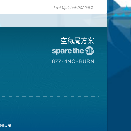
Last Updated: 2023/8/3
空氣局方案
前
往
前
愛
往
惜
8774
空
不
氣
可
日
燃
網
燒
站
網
站
媒體政策