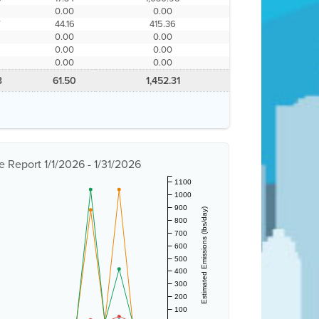
0
0.00
0.00
7
44.16
415.36
0
0.00
0.00
0
0.00
0.00
0
0.00
0.00
3
61.50
1,452.31
 Report 1/1/2026 - 1/31/2026
1100
1000
900
Estimated Emissions (lbs/day)
800
700
600
500
400
300
200
100