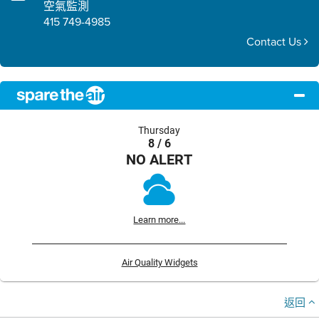
空氣監測
415 749-4985
Contact Us
Thursday
8 / 6
NO ALERT
Learn more...
Air Quality Widgets
返回