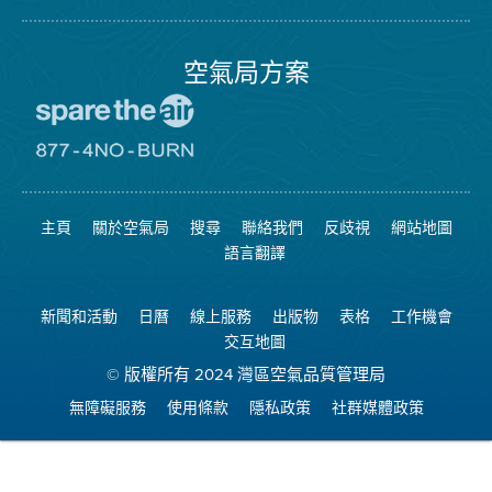
局
頁
面
空氣局方案
前
往
愛
前
惜
往
空
8774
氣
不
主頁
關於空氣局
搜尋
聯絡我們
反歧視
網站地圖
日
可
網
燃
語言翻譯
站
燒
網
站
新聞和活動
日曆
線上服務
出版物
表格
工作機會
交互地圖
© 版權所有 2024 灣區空氣品質管理局
無障礙服務
使用條款
隱私政策
社群媒體政策