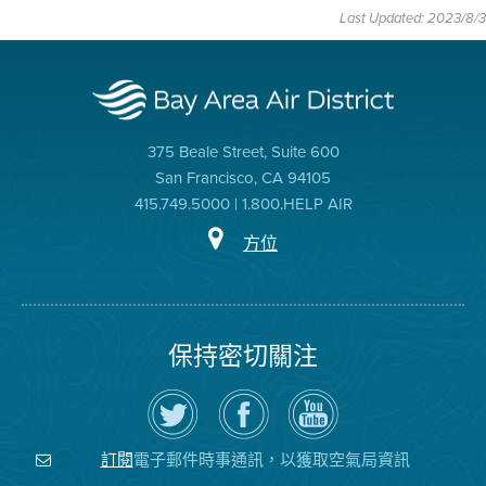
Last Updated: 2023/8/3
375 Beale Street, Suite 600
San Francisco, CA 94105
415.749.5000 | 1.800.HELP AIR
方位
保持密切關注
在
瀏
空
Twitter
覽
氣
上
空
局
關
氣
YouTube
注
局
頻
電子郵件時事通訊，以獲取空氣局資訊
訂閱
空
的
道
氣
Facebook