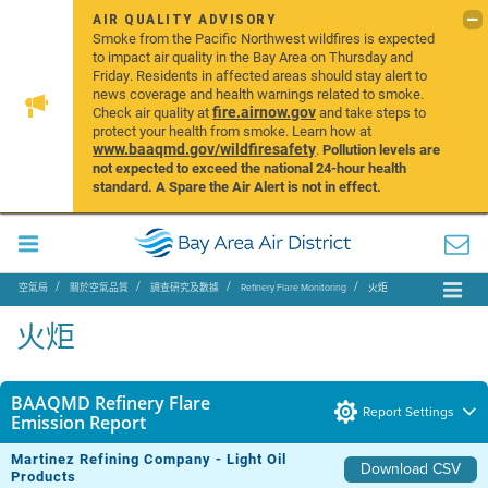
AIR QUALITY ADVISORY
Smoke from the Pacific Northwest wildfires is expected
to impact air quality in the Bay Area on Thursday and
Friday. Residents in affected areas should stay alert to
news coverage and health warnings related to smoke.
fire.airnow.gov
Check air quality at
and take steps to
protect your health from smoke. Learn how at
www.baaqmd.gov/wildfiresafety
.
Pollution levels are
not expected to exceed the national 24-hour health
standard. A Spare the Air Alert is not in effect.
空氣局
關於空氣品質
調查研究及數據
Refinery Flare Monitoring
火炬
火炬
BAAQMD Refinery Flare
Report Settings
Emission Report
Martinez Refining Company - Light Oil
Download CSV
Products