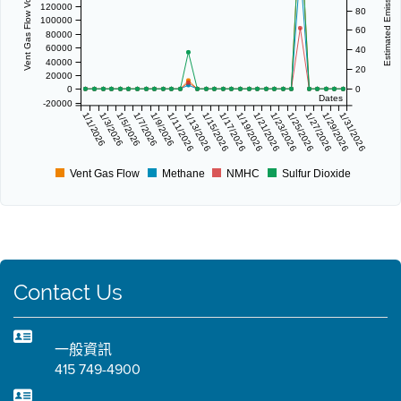
Vent Gas Flow Volume (scf/day)
Estimated Emissions (lbs/day)
120000
80
100000
60
80000
60000
40
40000
20
20000
0
0
Dates
-20000
1/1/2026
1/3/2026
1/5/2026
1/7/2026
1/9/2026
1/11/2026
1/13/2026
1/15/2026
1/17/2026
1/19/2026
1/21/2026
1/23/2026
1/25/2026
1/27/2026
1/29/2026
1/31/2026
Vent Gas Flow
Methane
NMHC
Sulfur Dioxide
Contact Us
一般資訊
415 749-4900