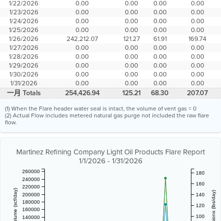
1/22/2026
0.00
0.00
0.00
0.00
1/23/2026
0.00
0.00
0.00
0.00
1/24/2026
0.00
0.00
0.00
0.00
1/25/2026
0.00
0.00
0.00
0.00
1/26/2026
242,212.07
121.27
61.91
169.74
1/27/2026
0.00
0.00
0.00
0.00
1/28/2026
0.00
0.00
0.00
0.00
1/29/2026
0.00
0.00
0.00
0.00
1/30/2026
0.00
0.00
0.00
0.00
1/31/2026
0.00
0.00
0.00
0.00
一月 Totals
254,426.94
125.21
68.30
207.07
(1) When the Flare header water seal is intact, the volume of vent gas = 0
(2) Actual Flow includes metered natural gas purge not included the raw flare
flow.
Martinez Refining Company Light Oil Products Flare Report
1/1/2026 - 1/31/2026
260000
180
240000
160
220000
200000
140
180000
120
160000
100
140000