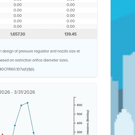
0.00
0.00
0.00
0.00
0.00
0.00
0.00
0.00
0.00
0.00
1,657.30
139.45
n design of pressure regulator and nozzle size at
ased on restriction orifice diameter sizes.
0CFR60.107a(f)(1)(ii).
/2026 - 3/31/2026
600
Estimated Emissions (lbs/day)
500
400
300