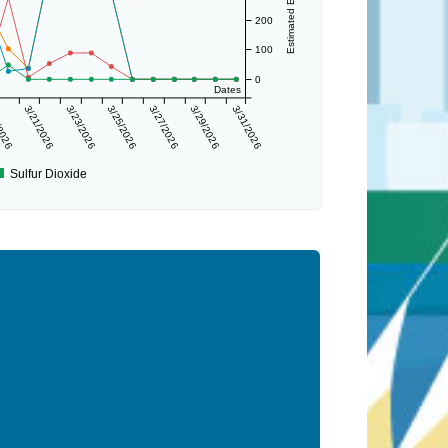
200
100
0
Dates
/2026
3/21/2026
3/23/2026
3/25/2026
3/27/2026
3/29/2026
3/31/2026
Sulfur Dioxide