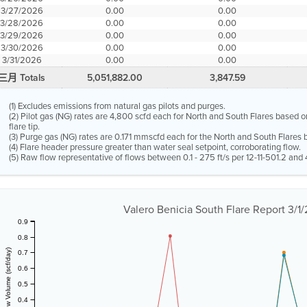
3/27/2026
0.00
0.00
3/28/2026
0.00
0.00
3/29/2026
0.00
0.00
3/30/2026
0.00
0.00
3/31/2026
0.00
0.00
三月 Totals
5,051,882.00
3,847.59
(1) Excludes emissions from natural gas pilots and purges.
(2) Pilot gas (NG) rates are 4,800 scfd each for North and South Flares based o
flare tip.
(3) Purge gas (NG) rates are 0.171 mmscfd each for the North and South Flares b
(4) Flare header pressure greater than water seal setpoint, corroborating flow.
(5) Raw flow representative of flows between 0.1 - 275 ft/s per 12-11-501.2 and 4
Valero Benicia South Flare Report 3/1
0.9
0.8
Vent Gas Flow Volume (scf/day)
0.7
0.6
0.5
0.4