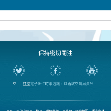
保持密切關注
在
瀏
空
Twitter
覽
氣
上
空
局
關
氣
YouTube
注
局
頻
訂閱
電子郵件時事通訊，以獲取空氣局資訊
空
的
道
氣
Facebook
局
頁
面