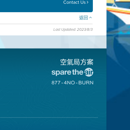
Contact Us
返回
Last Updated: 2023/8/3
空氣局方案
前
往
前
愛
往
惜
8774
空
不
氣
可
日
燃
網
燒
站
網
站