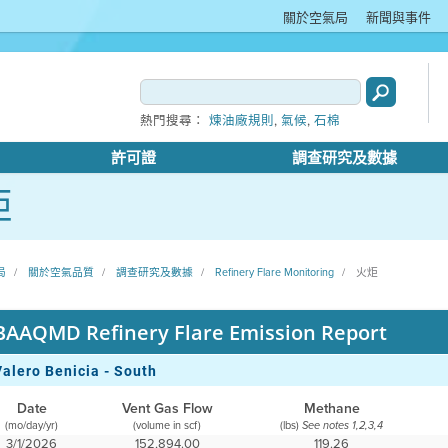
關於空氣局
新聞與事件
,
,
熱門搜尋：
煉油廠規則
氣候
石棉
許可證
調查研究及數據
炬
局
關於空氣品質
調查研究及數據
Refinery Flare Monitoring
火炬
BAAQMD Refinery Flare Emission Report
Valero Benicia - South
Date
Vent Gas Flow
Methane
(mo/day/yr)
(volume in scf)
(lbs)
See notes 1,2,3,4
3/1/2026
152,894.00
119.26