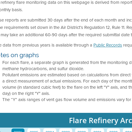
refinery flare monitoring data on this webpage is derived from reports
nthly basis.
e reports are submitted 30 days after the end of each month and inclu
he requirements set down in the Air District’s Regulation 12, Rule 11.
may take an additional 60-90 days after the required submittal date 
e data from previous years is available through a
Public Records
requ
tes on graphs
For each flare, a separate graph is generated from the monitoring d
methane hydrocarbons, and sulfur dioxide.
Pollutant emissions are estimated based on calculations from dire
a direct measurement of actual emissions. For each day of the mon
volume (in standard cubic feet) to the flare on the left "Y" axis, and
day) on the right "Y" axis.
The “Y” axis ranges of vent gas flow volume and emissions vary for 
Flare Refinery Ar