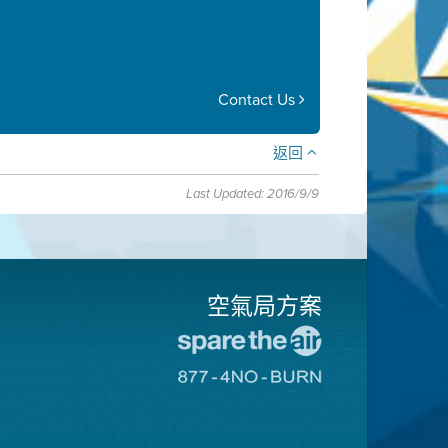
Contact Us
返回
Last Updated: 2016/9/9
空氣局方案
前
往
前
愛
往
惜
8774
空
不