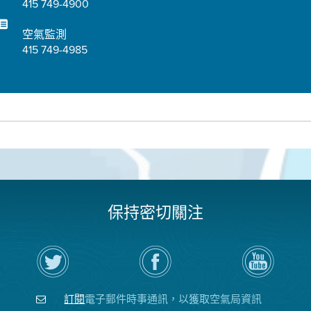
415 749-4900
空氣監測
415 749-4985
保持密切關注
在
瀏
空
Twitter
覽
氣
上
空
局
關
氣
YouTube
注
局
頻
訂閱
電子郵件時事通訊，以獲取空氣局資訊
空
的
道
氣
Facebook