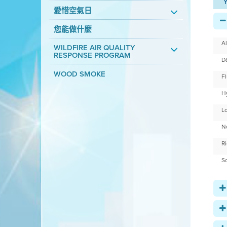
Y
愛惜空氣日
您能做什麼
A
WILDFIRE AIR QUALITY
RESPONSE PROGRAM
D
WOOD SMOKE
F
H
Lo
N
R
S