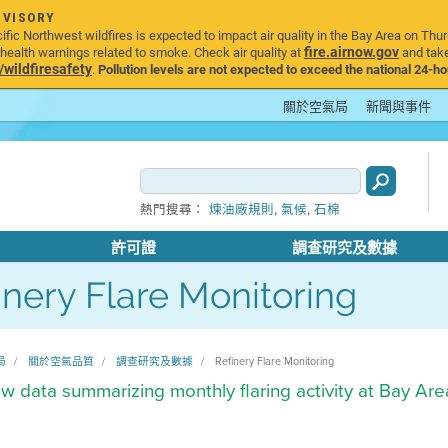
DVISORY
ic Northwest wildfires is expected to impact air quality in the Bay Area on Thur
fire.airnow.gov
ealth warnings related to smoke. Check air quality at
and take
ildfiresafety
.
Pollution levels are not expected to exceed the national 24-hou
關於空氣局
新聞與事件
,
,
熱門搜尋：
煉油廠規則
氣候
石棉
許可證
調查研究及數據
inery Flare Monitoring
局
關於空氣品質
調查研究及數據
Refinery Flare Monitoring
w data summarizing monthly flaring activity at Bay Are