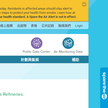
sday. Residents in affected areas should stay alert to
 steps to protect your health from smoke. Learn how at
r health standard. A Spare the Air Alert is not in effect.
線上服務
出版物
表格
公共記錄
聯絡我們
Login
Public Data Center
Air Monitoring Data
計劃與氣候
補助
a Refineries.