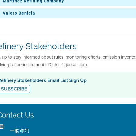
Martinez Refining Company
Main
一月
二月
三月
四月
五月
六
MP 30
Valero Benicia
一月
二月
三月
四月
五月
六
Clean Fuels Area
一月
二月
三月
四月
五月
六
Light Oil Products
一月
二月
三月
四月
五月
六
Acid Gas
一月
二月
三月
四月
五月
六
Ops. Central
一月
二月
三月
四月
五月
六
North
一月
二月
三月
四月
五月
六
finery Stakeholders
Ops. Central Flexigas
一月
二月
三月
四月
五月
六
South
一月
二月
三月
四月
五月
六
 up to stay informed about rules, monitoring efforts, emission inventory
lving refineries in the Air District’s jurisdiction.
Refinery Stakeholders Email List Sign Up
SUBSCRIBE
Contact Us
一般資訊