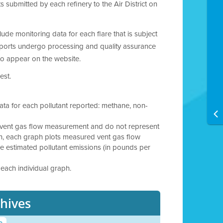
 submitted by each refinery to the Air District on
de monitoring data for each flare that is subject
 Reports undergo processing and quality assurance
to appear on the website.
est.
ata for each pollutant reported: methane, non-
ct vent gas flow measurement and do not represent
th, each graph plots measured vent gas flow
 the estimated pollutant emissions (in pounds per
each individual graph.
chives