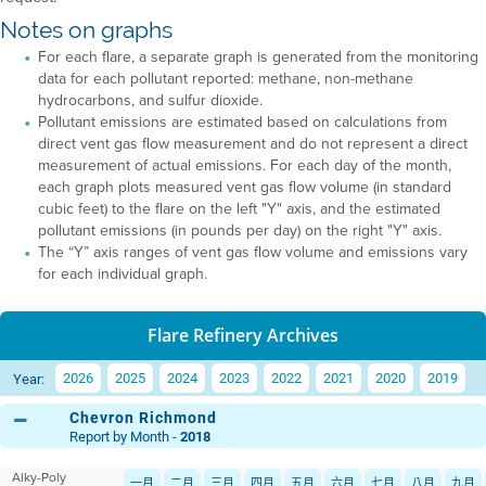
Notes on graphs
For each flare, a separate graph is generated from the monitoring
data for each pollutant reported: methane, non-methane
hydrocarbons, and sulfur dioxide.
Pollutant emissions are estimated based on calculations from
direct vent gas flow measurement and do not represent a direct
measurement of actual emissions. For each day of the month,
each graph plots measured vent gas flow volume (in standard
cubic feet) to the flare on the left "Y" axis, and the estimated
pollutant emissions (in pounds per day) on the right "Y" axis.
The “Y” axis ranges of vent gas flow volume and emissions vary
for each individual graph.
Flare Refinery Archives
2026
2025
2024
2023
2022
2021
2020
2019
Year:
Chevron Richmond
Report by Month -
2018
Alky-Poly
一月
二月
三月
四月
五月
六月
七月
八月
九月