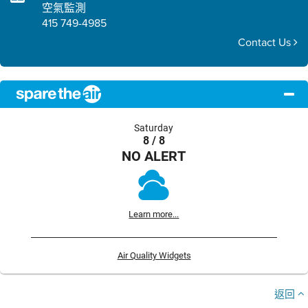
空氣監測
415 749-4985
Contact Us
Saturday
8 / 8
NO ALERT
Learn more...
Air Quality Widgets
返回