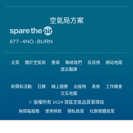
氣
Facebook
局
頁
面
空氣局方案
前
往
愛
前
惜
往
空
8774
氣
不
主頁
關於空氣局
搜尋
聯絡我們
反歧視
網站地圖
日
可
網
燃
語言翻譯
站
燒
網
站
新聞和活動
日曆
線上服務
出版物
表格
工作機會
交互地圖
© 版權所有 2024 灣區空氣品質管理局
無障礙服務
使用條款
隱私政策
社群媒體政策