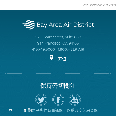
Last Updated: 2016/9/9
375 Beale Street, Suite 600
San Francisco, CA 94105
415.749.5000 | 1.800.HELP AIR
方位
保持密切關注
在
瀏
空
Twitter
覽
氣
上
空
局
關
氣
YouTube
注
局
頻
電子郵件時事通訊，以獲取空氣局資訊
訂閱
空
的
道