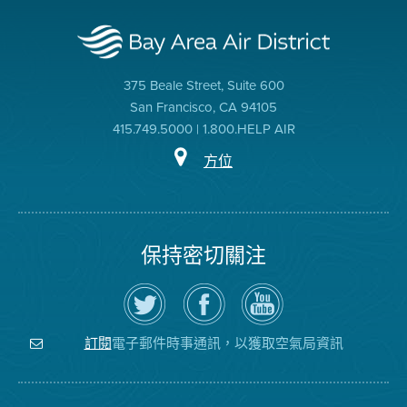
375 Beale Street, Suite 600
San Francisco, CA 94105
415.749.5000 | 1.800.HELP AIR
方位
保持密切關注
在
瀏
空
Twitter
覽
氣
上
空
局
關
氣
YouTube
注
局
頻
電子郵件時事通訊，以獲取空氣局資訊
訂閱
空
的
道
氣
Facebook
局
頁
面