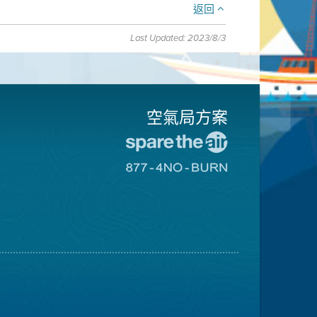
返回
Last Updated: 2023/8/3
空氣局方案
前
往
前
愛
往
惜
8774
空
不
氣
可
日
燃
網
燒
站
網
站