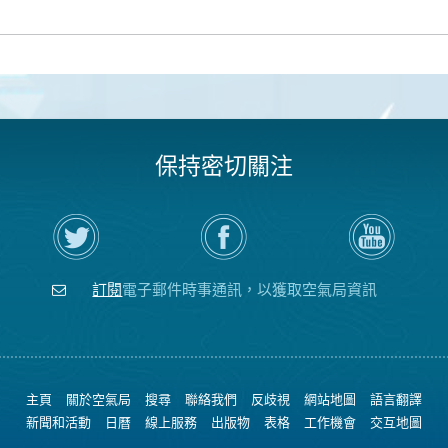
保持密切關注
在
瀏
空
Twitter
覽
氣
上
空
局
關
氣
YouTube
注
局
頻
訂閱
電子郵件時事通訊，以獲取空氣局資訊
空
的
道
氣
Facebook
局
頁
面
主頁
關於空氣局
搜尋
聯絡我們
反歧視
網站地圖
語言翻譯
新聞和活動
日曆
線上服務
出版物
表格
工作機會
交互地圖