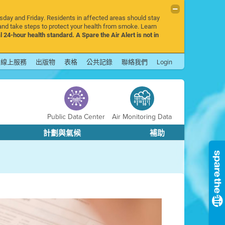
rsday and Friday. Residents in affected areas should stay
nd take steps to protect your health from smoke. Learn
l 24-hour health standard. A Spare the Air Alert is not in
線上服務
出版物
表格
公共記錄
聯絡我們
Login
Public Data Center
Air Monitoring Data
計劃與氣候
補助