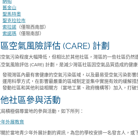
納帕
舊金山
聖馬特奧
聖克拉拉市
索拉諾
（僅限西南部）
索諾瑪
（僅限南部）
區空氣風險評估 (CARE) 計劃
然空氣污染程度大幅降低，但相比於其他社區，灣區的一些社區仍然
空氣風險評估 (CARE) 計劃，是減少灣區社區因空氣品質造成的健
發現灣區內最有害健康的空氣污染區域，以及最易受空氣污染影響
運用科學方式，在影響最嚴重的區域制定並集中實施有效的緩解措
發動社區和其他利益相關方（當地工業、政府機構等）加入，打破
其他社區參與活動
氣局積極倡導當地的參與活動，如下所列：
少年外展教育
解關於當地青少年外展計劃的資訊，為您的學校安排一名發言人，或