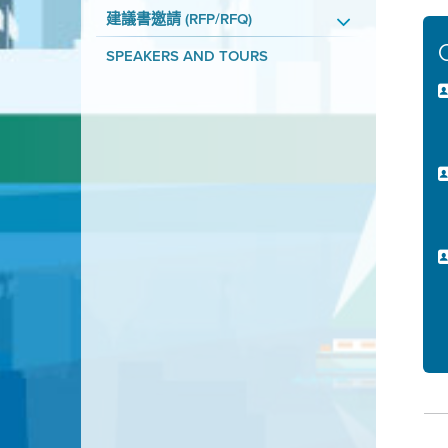
建議書邀請 (RFP/RFQ)
SPEAKERS AND TOURS