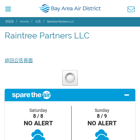
空氣局
Permits
公告
Raintree Partners LLC
Raintree Partners LLC
返回公告頁面
Saturday
Sunday
8 / 8
8 / 9
NO ALERT
NO ALERT