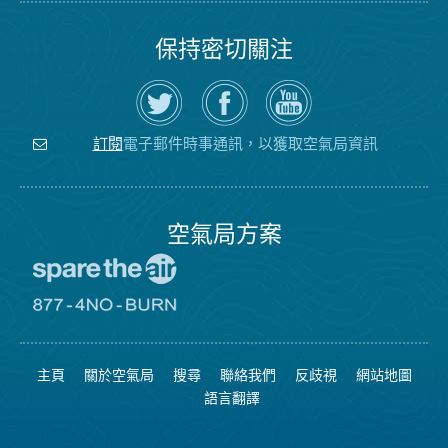
保持密切關注
在
瀏
空
Twitter
覽
氣
上
空
局
關
氣
YouTube
注
局
頻
電子郵件時事通訊，以獲取空氣局資訊
訂閱
空
的
道
氣
Facebook
局
頁
面
空氣局方案
前
往
愛
前
惜
往
空
8774
氣
不
主頁
關於空氣局
搜尋
聯絡我們
反歧視
網站地圖
日
可
網
燃
語言翻譯
站
燒
網
站