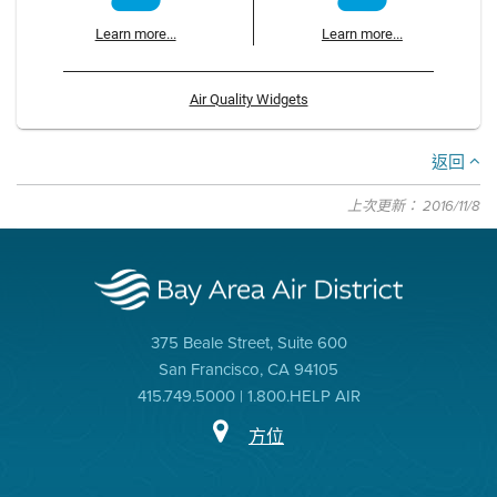
Learn more...
Learn more...
Air Quality Widgets
返回
上次更新： 2016/11/8
375 Beale Street, Suite 600
San Francisco, CA 94105
415.749.5000 | 1.800.HELP AIR
方位