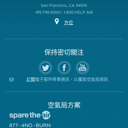
San Francisco, CA 94105
415.749.5000 | 1.800.HELP AIR
方位
保持密切關注
在
瀏
空
Twitter
覽
氣
上
空
局
關
氣
YouTube
注
局
頻
電子郵件時事通訊，以獲取空氣局資訊
訂閱
空
的
道
氣
Facebook
局
頁
面
空氣局方案
前
往