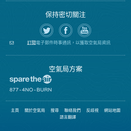
保持密切關注
在
瀏
空
Twitter
覽
氣
上
空
局
關
氣
YouTube
注
局
頻
電子郵件時事通訊，以獲取空氣局資訊
訂閱
空
的
道
氣
Facebook
局
頁
面
空氣局方案
前
往
愛
前
惜
往
空
8774
氣
不
主頁
關於空氣局
搜尋
聯絡我們
反歧視
網站地圖
日
可
網
燃
語言翻譯
站
燒
網
站