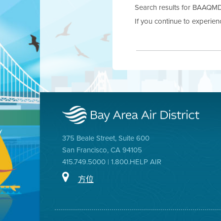
Search results for BAAQMD.g
If you continue to experie
375 Beale Street, Suite 600
San Francisco, CA 94105
415.749.5000 | 1.800.HELP AIR
方位