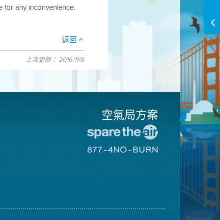
e for any inconvenience.
返回
上次更新： 2016/11/8
空氣局方案
前
往
前
愛
往
惜
8774
空
不
氣
可
日
燃
網
燒
站
網