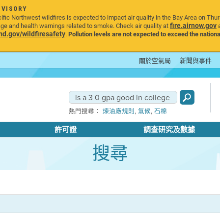
DVISORY
ic Northwest wildfires is expected to impact air quality in the Bay Area on Thu
fire.airnow.gov
age and health warnings related to smoke. Check air quality at
a
.gov/wildfiresafety
.
Pollution levels are not expected to exceed the nationa
關於空氣局
新聞與事件
,
,
熱門搜尋：
煉油廠規則
氣候
石棉
許可證
調查研究及數據
搜尋