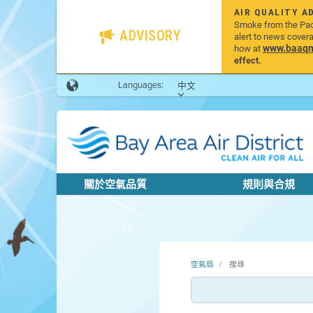
AIR QUALITY A
Smoke from the Pacif
ADVISORY
alert to news cover
www.baaqmd
how at
effect.
Languages:
中文
關於空氣品質
規則與合規
空氣局
搜尋