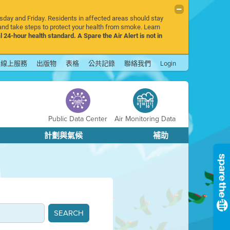
rsday and Friday. Residents in affected areas should stay
nd take steps to protect your health from smoke. Learn
l 24-hour health standard. A Spare the Air Alert is not in
線上服務
出版物
表格
公共記錄
聯絡我們
Login
Public Data Center
Air Monitoring Data
計劃與氣候
補助