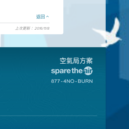
返回
上次更新： 2016/11/8
空氣局方案
前
往
前
愛
往
惜
8774
空
不
氣
可
日
燃
網
燒
站
網
站