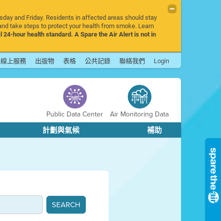
rsday and Friday. Residents in affected areas should stay
nd take steps to protect your health from smoke. Learn
l 24-hour health standard. A Spare the Air Alert is not in
線上服務
出版物
表格
公共記錄
聯絡我們
Login
Public Data Center
Air Monitoring Data
計劃與氣候
補助