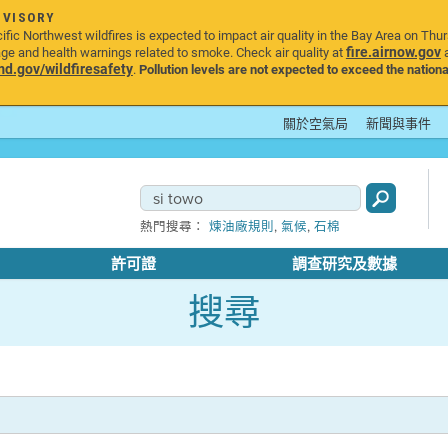
DVISORY
ic Northwest wildfires is expected to impact air quality in the Bay Area on Thu
fire.airnow.gov
age and health warnings related to smoke. Check air quality at
a
.gov/wildfiresafety
.
Pollution levels are not expected to exceed the nationa
關於空氣局
新聞與事件
,
,
熱門搜尋：
煉油廠規則
氣候
石棉
許可證
調查研究及數據
搜尋