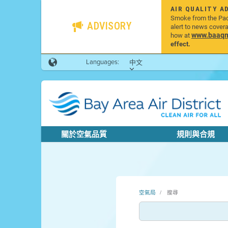
AIR QUALITY A
Smoke from the Pacif
ADVISORY
alert to news cover
www.baaqmd
how at
effect.
Languages:
中文
關於空氣品質
規則與合規
空氣局
搜尋