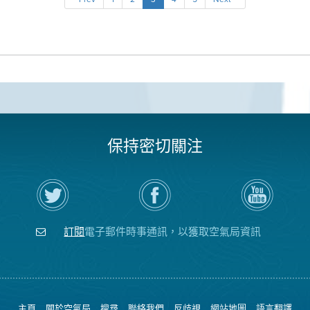
保持密切關注
在
瀏
空
Twitter
覽
氣
上
空
局
關
氣
YouTube
注
局
頻
訂閱
電子郵件時事通訊，以獲取空氣局資訊
空
的
道
氣
Facebook
局
頁
面
主頁
關於空氣局
搜尋
聯絡我們
反歧視
網站地圖
語言翻譯