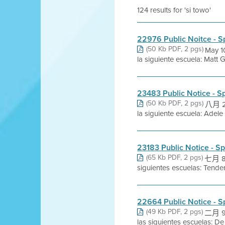
124 results for 'si towo'
22976 Public Noitce - S
(50 Kb PDF, 2 pgs)
May 1
la siguiente escuela: Matt 
23483 Public Notice - S
(50 Kb PDF, 2 pgs)
八月 25
la siguiente escuela: Adel
23183 Public Notice - S
(65 Kb PDF, 2 pgs)
七月 8, 
siguientes escuelas: Tende
22664 Public Notice - S
(49 Kb PDF, 2 pgs)
二月 9,
las siguientes escuelas: De