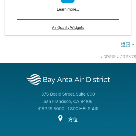
Learn more...
Air Quality Widgets
返回
上次更新： 2016/11/8
375 Beale Street, Suite 600
San Francisco, CA 94105
415.749.5000 | 1.800.HELP AIR
方位