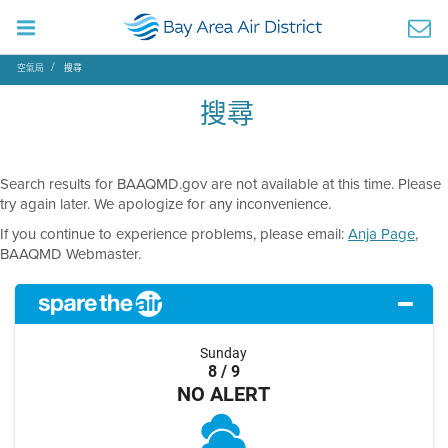
空氣局
搜尋
搜尋
Search results for BAAQMD.gov are not available at this time. Please
try again later. We apologize for any inconvenience.
If you continue to experience problems, please email:
Anja Page
,
BAAQMD Webmaster.
Sunday
8 / 9
NO ALERT