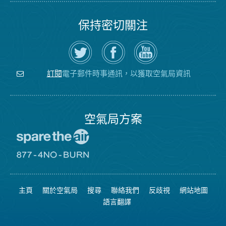
保持密切關注
在
瀏
空
Twitter
覽
氣
上
空
局
關
氣
YouTube
注
局
頻
電子郵件時事通訊，以獲取空氣局資訊
訂閱
空
的
道
氣
Facebook
局
頁
面
空氣局方案
前
往
愛
前
惜
往
空
8774
氣
不
主頁
關於空氣局
搜尋
聯絡我們
反歧視
網站地圖
日
可
網
燃
語言翻譯
站
燒
網
站