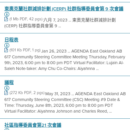
東奧克蘭社群減排計劃 (CERP) 社群指導委員會第 9 次會議
(1 Mb PDF, 42 pgs)
六月 7, 2023 ... 東奧克蘭社群減排計劃
(CERP) 社群指導委員會第 9 ...
日程表
(101 Kb PDF, 1 pg)
Jan 26, 2023 ... AGENDA East Oakland AB
617 Community Steering Committee Meeting Thursday, February
9th, 2023, 6:00 pm to 8:00 pm PDT Virtual Facilitator: Lujain Al-
Saleh Note-taker: Amy Chu Co-Chairs: Aiyahnna ...
議程
(272 Kb PDF, 2 pgs)
May 31, 2023 ... AGENDA East Oakland AB
617 Community Steering Committee (CSC) Meeting #9 Date &
Time: Thursday, June 8th, 2023, 6:00 pm to 8:00 pm PDT
Virtual Facilitator: Aiyahnna Johnson and Charles Reed, ...
社區指導委員會第21 次會議