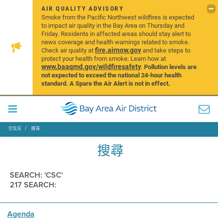
AIR QUALITY ADVISORY
Smoke from the Pacific Northwest wildfires is expected
to impact air quality in the Bay Area on Thursday and
Friday. Residents in affected areas should stay alert to
news coverage and health warnings related to smoke.
fire.airnow.gov
Check air quality at
and take steps to
protect your health from smoke. Learn how at
www.baaqmd.gov/wildfiresafety
.
Pollution levels are
not expected to exceed the national 24-hour health
standard. A Spare the Air Alert is not in effect.
空氣局
搜尋
搜尋
SEARCH: 'CSC'
217 SEARCH:
Agenda