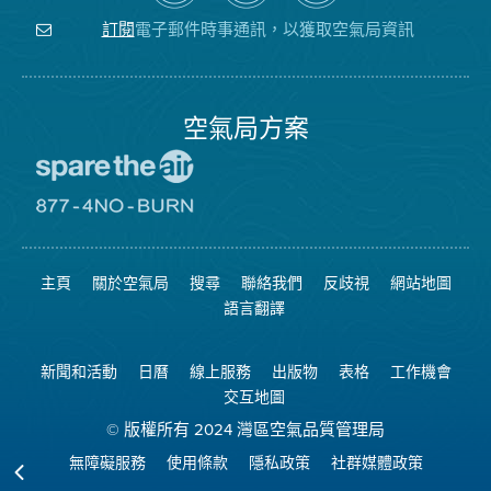
關
氣
YouTube
注
局
頻
電子郵件時事通訊，以獲取空氣局資訊
訂閱
空
的
道
氣
Facebook
局
頁
面
空氣局方案
前
往
愛
前
惜
往
空
8774
氣
不
主頁
關於空氣局
搜尋
聯絡我們
反歧視
網站地圖
日
可
網
燃
語言翻譯
站
燒
網
站
新聞和活動
日曆
線上服務
出版物
表格
工作機會
交互地圖
© 版權所有 2024 灣區空氣品質管理局
無障礙服務
使用條款
隱私政策
社群媒體政策