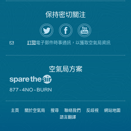
保持密切關注
在
瀏
空
Twitter
覽
氣
上
空
局
關
氣
YouTube
注
局
頻
電子郵件時事通訊，以獲取空氣局資訊
訂閱
空
的
道
氣
Facebook
局
頁
面
空氣局方案
前
往
愛
前
惜
往
空
8774
氣
不
主頁
關於空氣局
搜尋
聯絡我們
反歧視
網站地圖
日
可
網
燃
語言翻譯
站
燒
網
站