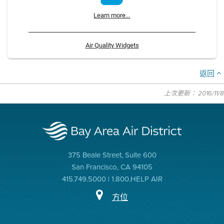
Learn more...
Air Quality Widgets
返回
上次更新： 2016/11/8
375 Beale Street, Suite 600
San Francisco, CA 94105
415.749.5000 | 1.800.HELP AIR
方位