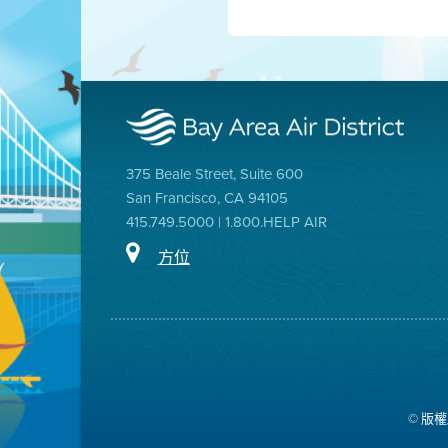
375 Beale Street, Suite 600
San Francisco, CA 94105
415.749.5000 | 1.800.HELP AIR
方位
© 版