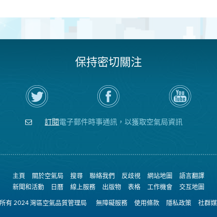
保持密切關注
在
瀏
空
Twitter
覽
氣
上
空
局
關
氣
YouTube
注
局
頻
訂閱
電子郵件時事通訊，以獲取空氣局資訊
空
的
道
氣
Facebook
局
頁
面
主頁
關於空氣局
搜尋
聯絡我們
反歧視
網站地圖
語言翻譯
新聞和活動
日曆
線上服務
出版物
表格
工作機會
交互地圖
權所有 2024 灣區空氣品質管理局
無障礙服務
使用條款
隱私政策
社群