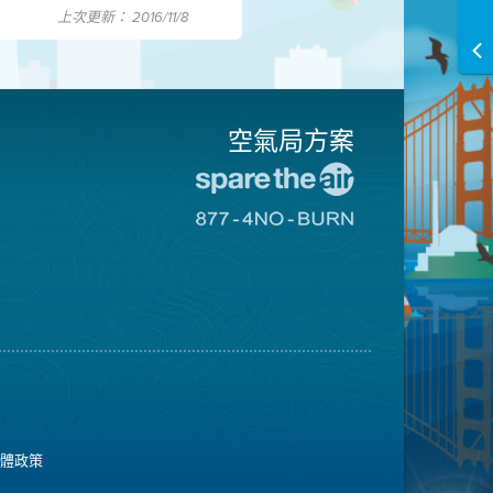
上次更新： 2016/11/8
空氣局方案
前
往
前
愛
往
惜
8774
空
不
氣
可
日
燃
網
燒
站
網
站
媒體政策