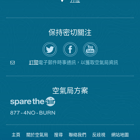
方位
保持密切關注
在
瀏
空
Twitter
覽
氣
上
空
局
關
氣
YouTube
注
局
頻
電子郵件時事通訊，以獲取空氣局資訊
訂閱
空
的
道
氣
Facebook
局
頁
面
空氣局方案
前
往
愛
前
惜
往
空
8774
氣
不
主頁
關於空氣局
搜尋
聯絡我們
反歧視
網站地圖
日
可
網
燃