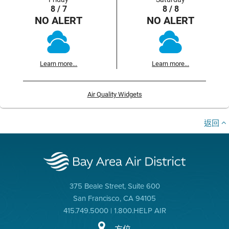
8 / 7
8 / 8
NO ALERT
NO ALERT
Learn more...
Learn more...
Air Quality Widgets
返回
375 Beale Street, Suite 600
San Francisco, CA 94105
415.749.5000 | 1.800.HELP AIR