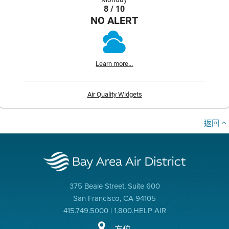
8 / 10
NO ALERT
Learn more...
Air Quality Widgets
返回
375 Beale Street, Suite 600
San Francisco, CA 94105
415.749.5000 | 1.800.HELP AIR