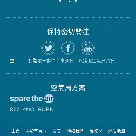
方位
保持密切關注
在
瀏
空
Twitter
覽
氣
上
空
局
關
氣
YouTube
注
局
頻
電子郵件時事通訊，以獲取空氣局資訊
訂閱
空
的
道
氣
Facebook
局
頁
面
空氣局方案
前
往
愛
前
惜
往
空
8774
氣
不
主頁
關於空氣局
搜尋
聯絡我們
反歧視
網站地圖
日
可
網
燃