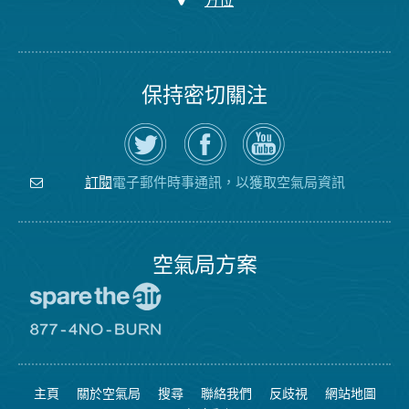
方位
保持密切關注
在
瀏
空
Twitter
覽
氣
上
空
局
關
氣
YouTube
注
局
頻
電子郵件時事通訊，以獲取空氣局資訊
訂閱
空
的
道
氣
Facebook
局
頁
面
空氣局方案
前
往
愛
前
惜
往
空
8774
氣
不
主頁
關於空氣局
搜尋
聯絡我們
反歧視
網站地圖
日
可
網
燃