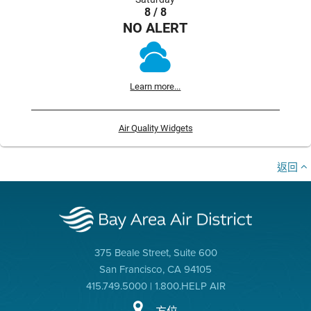
8 / 8
NO ALERT
Learn more...
Air Quality Widgets
返回
375 Beale Street, Suite 600
San Francisco, CA 94105
415.749.5000 | 1.800.HELP AIR