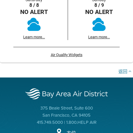
8 / 8
8 / 9
NO ALERT
NO ALERT
Learn more...
Learn more...
Air Quality Widgets
返回
375 Beale Street, Suite 600
San Francisco, CA 94105
415.749.5000 | 1.800.HELP AIR