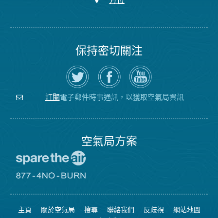
方位
保持密切關注
在
瀏
空
Twitter
覽
氣
上
空
局
關
氣
YouTube
注
局
頻
電子郵件時事通訊，以獲取空氣局資訊
訂閱
空
的
道
氣
Facebook
局
頁
面
空氣局方案
前
往
愛
前
惜
往
空
8774
氣
不
主頁
關於空氣局
搜尋
聯絡我們
反歧視
網站地圖
日
可
網
燃