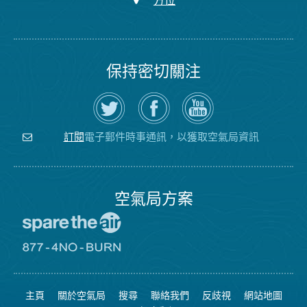
方位
保持密切關注
在
瀏
空
Twitter
覽
氣
上
空
局
關
氣
YouTube
注
局
頻
電子郵件時事通訊，以獲取空氣局資訊
訂閱
空
的
道
氣
Facebook
局
頁
面
空氣局方案
前
往
愛
前
惜
往
空
8774
氣
不
主頁
關於空氣局
搜尋
聯絡我們
反歧視
網站地圖
日
可
網
燃