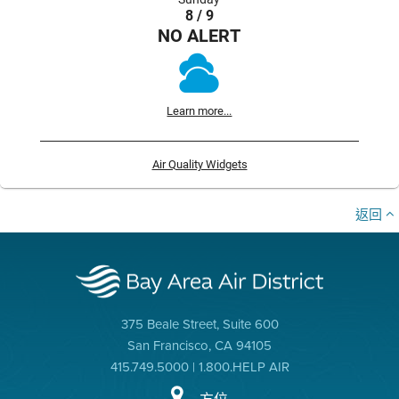
8 / 9
NO ALERT
Learn more...
Air Quality Widgets
返回
375 Beale Street, Suite 600
San Francisco, CA 94105
415.749.5000 | 1.800.HELP AIR