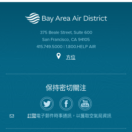
375 Beale Street, Suite 600
San Francisco, CA 94105
415.749.5000 | 1.800.HELP AIR
方位
保持密切關注
在
瀏
空
Twitter
覽
氣
上
空
局
關
氣
YouTube
注
局
頻
電子郵件時事通訊，以獲取空氣局資訊
訂閱
空
的
道
氣
Facebook
局
頁
面