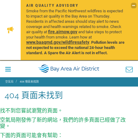
AIR QUALITY ADVISORY
Smoke from the Pacific Northwest wildfires is expected
to impact air quality in the Bay Area on Thursday.
Residents in affected areas should stay alert to news
coverage and health warnings related to smoke. Check
fire.airnow.gov
air quality at
and take steps to protect
your health from smoke. Learn how at
www.baaqmd.gov/wildfiresafety
.
Pollution levels are
not expected to exceed the national 24-hour health
standard. A Spare the Air Alert is not in effect.
空氣局
404 項目未找到
404 頁面未找到
找不到您嘗試瀏覽的頁面。
空氣局剛發佈了新的網站，我們的許多頁面已經做了改
變。
下面的頁面可能會有幫助：