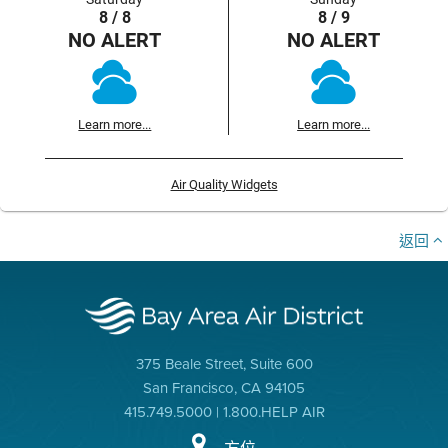
8 / 8
8 / 9
NO ALERT
NO ALERT
Learn more...
Learn more...
Air Quality Widgets
返回
375 Beale Street, Suite 600
San Francisco, CA 94105
415.749.5000 | 1.800.HELP AIR