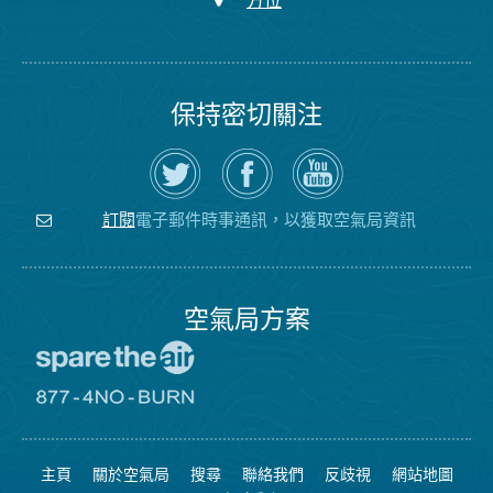
方位
保持密切關注
在
瀏
空
Twitter
覽
氣
上
空
局
關
氣
YouTube
注
局
頻
電子郵件時事通訊，以獲取空氣局資訊
訂閱
空
的
道
氣
Facebook
局
頁
面
空氣局方案
前
往
愛
前
惜
往
空
8774
氣
不
主頁
關於空氣局
搜尋
聯絡我們
反歧視
網站地圖
日
可
網
燃