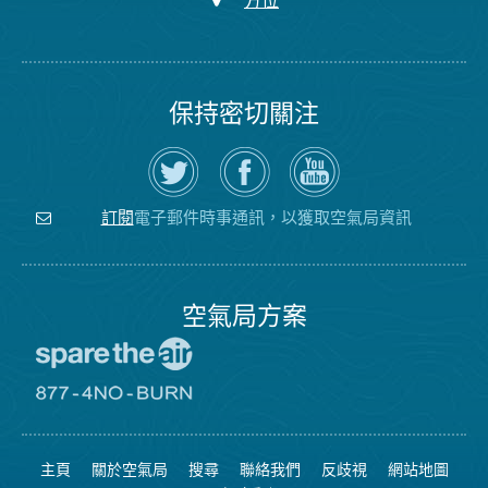
方位
保持密切關注
在
瀏
空
Twitter
覽
氣
上
空
局
關
氣
YouTube
注
局
頻
電子郵件時事通訊，以獲取空氣局資訊
訂閱
空
的
道
氣
Facebook
局
頁
面
空氣局方案
前
往
愛
前
惜
往
空
8774
氣
不
主頁
關於空氣局
搜尋
聯絡我們
反歧視
網站地圖
日
可
網
燃