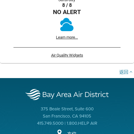
8 / 8
NO ALERT
Learn more...
Air Quality Widgets
返回
375 Beale Street, Suite 600
San Francisco, CA 94105
415.749.5000 | 1.800.HELP AIR