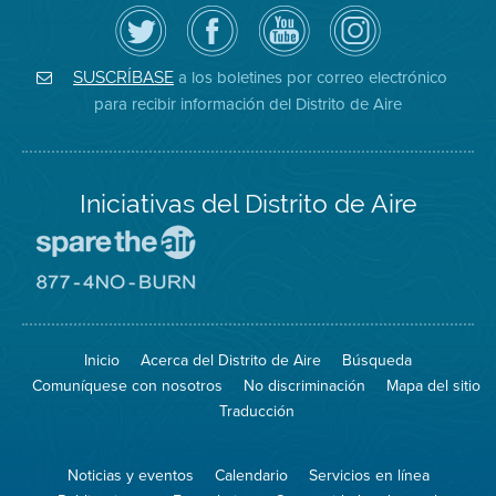
Siga
Visite
Canal
Air
el
la
de
District
Distrito
página
YouTube
on
de
de
del
Instagram
Aire
Facebook
Distrito
a los boletines por correo electrónico
SUSCRÍBASE
en
del
de
para recibir información del Distrito de Aire
Twitter
Distrito
Aire
Iniciativas del Distrito de Aire
Visite
el
sitio
Visite
de
el
Spare
sitio
The
de
Inicio
Acerca del Distrito de Aire
Búsqueda
Air
8774
(proteja
No
Comuníquese con nosotros
No discriminación
Mapa del sitio
el
Burn
aire)
Traducción
Noticias y eventos
Calendario
Servicios en línea