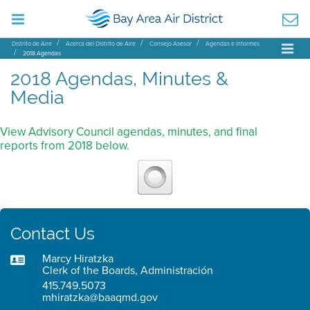
Distrito de Aire
Acerca del Distrito de Aire
Consejo Asesor
Agendas e informes
2018 Agendas
2018 Agendas, Minutes &
Media
View Advisory Council agendas, minutes, and final
reports from 2018 below.
Contact Us
Marcy Hiratzka
Clerk of the Boards, Administración
415.749.5073
mhiratzka@baaqmd.gov