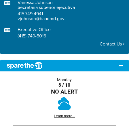
Vanessa Johnson
Secretaria superior ejecutiva
415.749.4941
vjohnson@baaqmd.gov
Executive Office
(415) 749-5016
Contact Us
Monday
8 / 10
NO ALERT
Learn more...