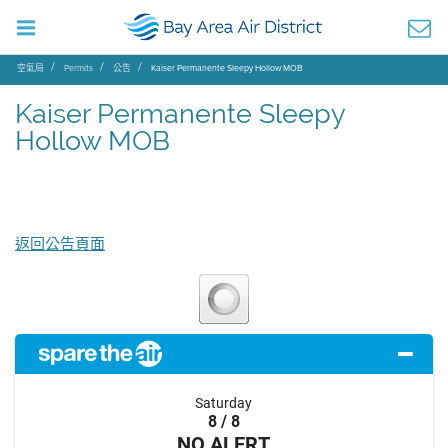
空氣局
Permits
公告
Kaiser Permanente Sleepy Hollow MOB
Kaiser Permanente Sleepy
Hollow MOB
返回公告頁面
Saturday
8 / 8
NO ALERT