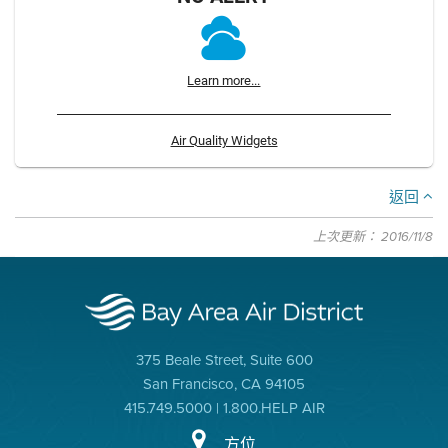
Learn more...
Air Quality Widgets
返回
上次更新： 2016/11/8
375 Beale Street, Suite 600
San Francisco, CA 94105
415.749.5000 | 1.800.HELP AIR
方位