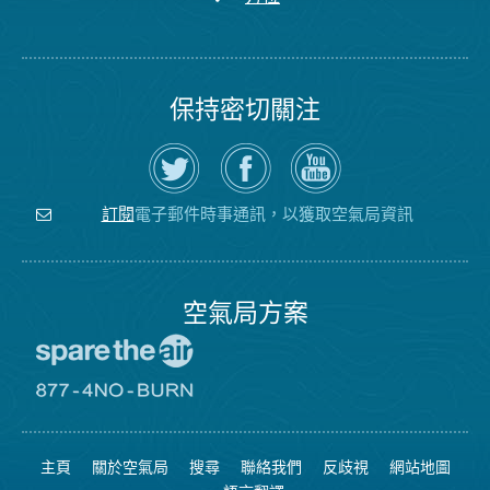
保持密切關注
在
瀏
空
Twitter
覽
氣
上
空
局
關
氣
YouTube
注
局
頻
電子郵件時事通訊，以獲取空氣局資訊
訂閱
空
的
道
氣
Facebook
局
頁
面
空氣局方案
前
往
愛
前
惜
往
空
8774
氣
不
主頁
關於空氣局
搜尋
聯絡我們
反歧視
網站地圖
日
可
網
燃