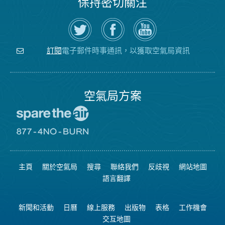
保持密切關注
在
瀏
空
Twitter
覽
氣
上
空
局
關
氣
YouTube
注
局
頻
電子郵件時事通訊，以獲取空氣局資訊
訂閱
空
的
道
氣
Facebook
局
頁
面
空氣局方案
前
往
愛
前
惜
往
空
8774
氣
不
主頁
關於空氣局
搜尋
聯絡我們
反歧視
網站地圖
日
可
網
燃
語言翻譯
站
燒
網
站
新聞和活動
日曆
線上服務
出版物
表格
工作機會
交互地圖