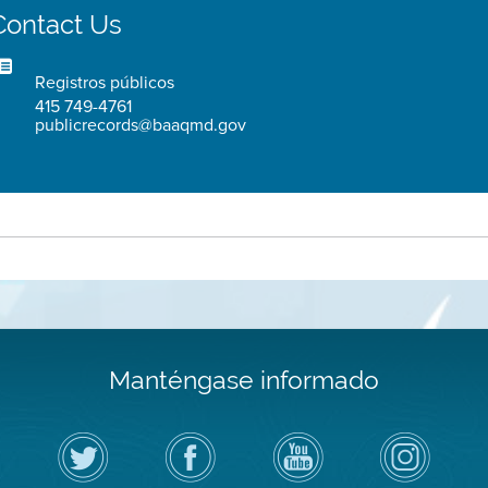
Contact Us
Registros públicos
415 749-4761
publicrecords@baaqmd.gov
Manténgase informado
Siga
Visite
Canal
Air
el
la
de
District
Distrito
página
YouTube
on
de
de
del
Instagram