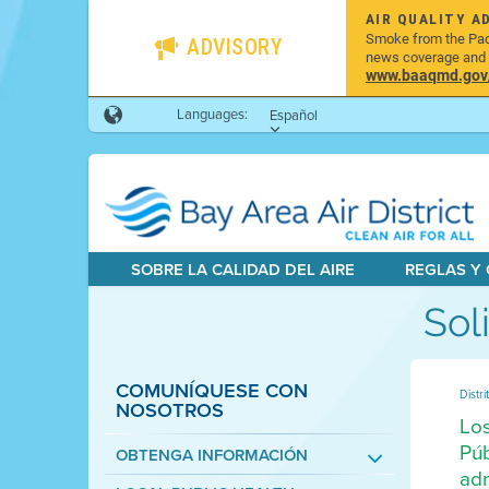
AIR QUALITY A
Smoke from the Pacif
ADVISORY
news coverage and h
www.baaqmd.gov/w
Languages:
Español
SOBRE LA CALIDAD DEL AIRE
REGLAS Y
Sol
COMUNÍQUESE CON
Distri
NOSOTROS
Los
Púb
OBTENGA INFORMACIÓN
adm