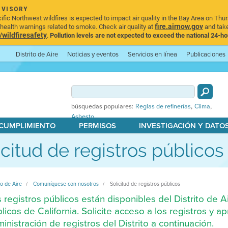
DVISORY
ic Northwest wildfires is expected to impact air quality in the Bay Area on Thur
fire.airnow.gov
ealth warnings related to smoke. Check air quality at
and take
ildfiresafety
.
Pollution levels are not expected to exceed the national 24-hou
Distrito de Aire
Noticias y eventos
Servicios en línea
Publicaciones
,
,
búsquedas populares:
Reglas de refinerías
Clima
Asbesto
 CUMPLIMIENTO
PERMISOS
INVESTIGACIÓN Y DATO
icitud de registros públicos
to de Aire
Comuníquese con nosotros
Solicitud de registros públicos
 registros públicos están disponibles del Distrito de 
licos de California. Solicite acceso a los registros y 
inistración de registros del Distrito a continuación.