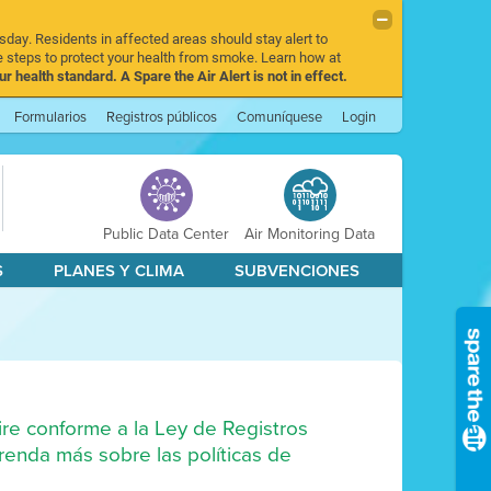
sday. Residents in affected areas should stay alert to
 steps to protect your health from smoke. Learn how at
r health standard. A Spare the Air Alert is not in effect.
Formularios
Registros públicos
Comuníquese
Login
Public Data Center
Air Monitoring Data
S
PLANES Y CLIMA
SUBVENCIONES
Aire conforme a la Ley de Registros
aprenda más sobre las políticas de