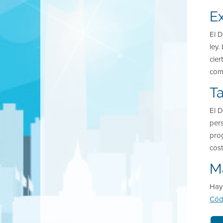
E
El D
ley.
cier
como
Ta
El D
pers
prog
cost
M
Hay 
Cód