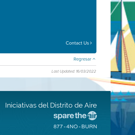
Contact Us
Regresar
Last Updated: 16/03/2022
Iniciativas del Distrito de Aire
Visite
el
Visite
sitio