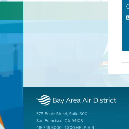
375 Beale Street, Suite 600
San Francisco, CA 94105
415.749.5000 | 1.800.HELP AIR