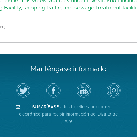
d earlier this week. Sources under investigation incl
cility, shipping traffic, and sewage treatment faciliti
.
016)
Manténgase informado
Siga
Visite
Canal
Air
el
la
de
District
Distrito
página
YouTube
on
de
de
del
Instagram
Aire
Facebook
Distrito
SUSCRÍBASE
a los boletines por correo
en
del
de
Twitter
Distrito
Aire
electrónico para recibir información del Distrito de
Aire