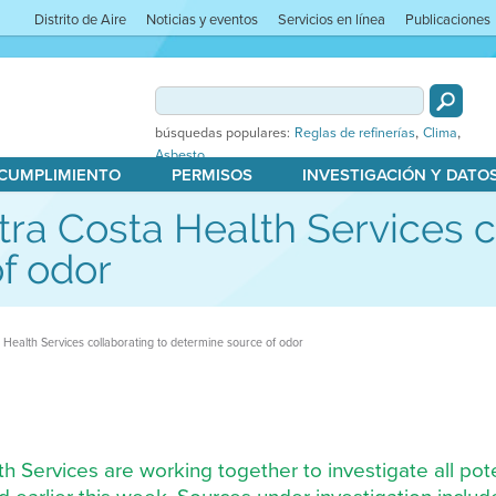
Distrito de Aire
Noticias y eventos
Servicios en línea
Publicaciones
,
,
búsquedas populares:
Reglas de refinerías
Clima
Asbesto
 CUMPLIMIENTO
PERMISOS
INVESTIGACIÓN Y DATO
ntra Costa Health Services c
f odor
a Health Services collaborating to determine source of odor
h Services are working together to investigate all pote