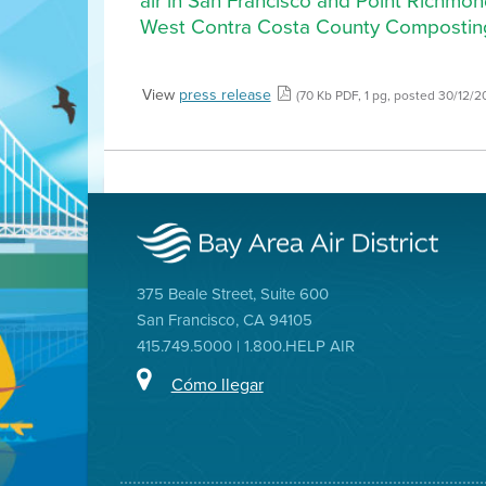
air in San Francisco and Point Richmon
West Contra Costa County Composting Fa
View
press release
(70 Kb PDF, 1 pg, posted 30/12/2
375 Beale Street, Suite 600
San Francisco, CA 94105
415.749.5000 | 1.800.HELP AIR
Cómo llegar