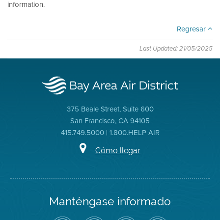
information.
Regresar
Last Updated: 21/05/2025
375 Beale Street, Suite 600
San Francisco, CA 94105
415.749.5000 | 1.800.HELP AIR
Cómo llegar
Manténgase informado
Siga
Visite
Canal
Air