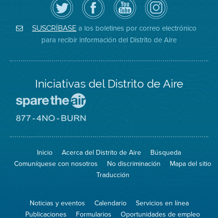
el
la
de
District
Distrito
página
YouTube
on
de
de
del
Instagram
Aire
Facebook
Distrito
a los boletines por correo electrónico
SUSCRÍBASE
en
del
de
para recibir información del Distrito de Aire
Twitter
Distrito
Aire
Iniciativas del Distrito de Aire
Visite
el
sitio
Visite
de
el
Spare
sitio
The
de
Inicio
Acerca del Distrito de Aire
Búsqueda
Air
8774
(proteja
No
Comuníquese con nosotros
No discriminación
Mapa del sitio
el
Burn
aire)
Traducción
Noticias y eventos
Calendario
Servicios en línea
Publicaciones
Formularios
Oportunidades de empleo