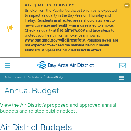
AIR QUALITY ADVISORY
Smoke from the Pacific Northwest wildfires is expected
to impact air quality in the Bay Area on Thursday and
Friday. Residents in affected areas should stay alert to
news coverage and health warnings related to smoke.
fire.airnow.gov
Check air quality at
and take steps to
protect your health from smoke. Learn how at
www.baaqmd.gov/wildfiresafety
.
Pollution levels are
not expected to exceed the national 24-hour health
standard. A Spare the Air Alert is not in effect.
Distrito de Aire
Publications
Annual Budget
Annual Budget
View the Air District’s proposed and approved annual
budgets and related public notices.
Air District Budgets