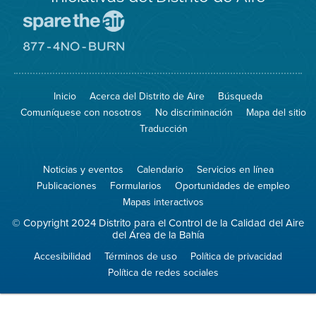
Visite
el
sitio
Visite
de
el
Spare
sitio
The
de
Inicio
Acerca del Distrito de Aire
Búsqueda
Air
8774
(proteja
No
Comuníquese con nosotros
No discriminación
Mapa del sitio
el
Burn
aire)
Traducción
Noticias y eventos
Calendario
Servicios en línea
Publicaciones
Formularios
Oportunidades de empleo
Mapas interactivos
© Copyright 2024 Distrito para el Control de la Calidad del Aire
del Área de la Bahía
Accesibilidad
Términos de uso
Política de privacidad
Política de redes sociales