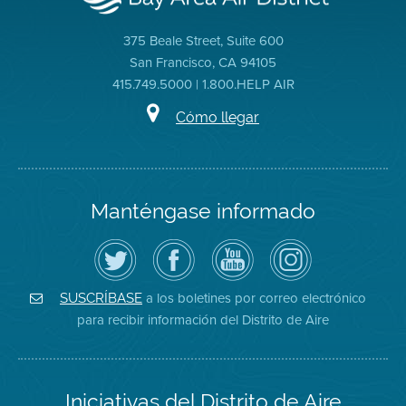
375 Beale Street, Suite 600
San Francisco, CA 94105
415.749.5000 | 1.800.HELP AIR
Cómo llegar
Manténgase informado
Siga
Visite
Canal
Air
el
la
de
District
Distrito
página
YouTube
on
de
de
del
Instagram
Aire
Facebook
Distrito
a los boletines por correo electrónico
SUSCRÍBASE
en
del
de
para recibir información del Distrito de Aire
Twitter
Distrito
Aire
Iniciativas del Distrito de Aire