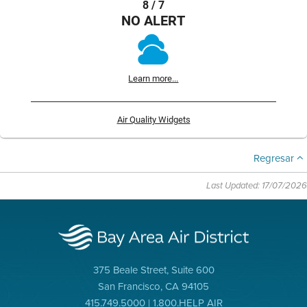
8 / 7
NO ALERT
Learn more...
Air Quality Widgets
Regresar
Last Updated: 17/07/2026
375 Beale Street, Suite 600
San Francisco, CA 94105
415.749.5000 | 1.800.HELP AIR