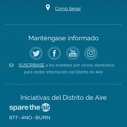
Cómo llegar
Manténgase informado
Siga
Visite
Canal
Air
el
la
de
District
Distrito
página
YouTube
on
de
de
del
Instagram
Aire
Facebook
Distrito
a los boletines por correo electrónico
SUSCRÍBASE
en
del
de
para recibir información del Distrito de Aire
Twitter
Distrito
Aire
Iniciativas del Distrito de Aire
Visite
el
sitio
Visite
de
el