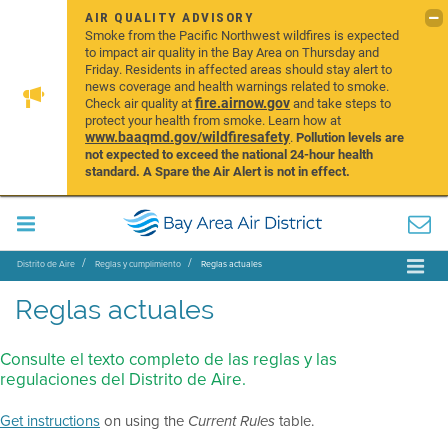
AIR QUALITY ADVISORY
Smoke from the Pacific Northwest wildfires is expected
to impact air quality in the Bay Area on Thursday and
Friday. Residents in affected areas should stay alert to
news coverage and health warnings related to smoke.
fire.airnow.gov
Check air quality at
and take steps to
protect your health from smoke. Learn how at
www.baaqmd.gov/wildfiresafety
.
Pollution levels are
not expected to exceed the national 24-hour health
standard. A Spare the Air Alert is not in effect.
Distrito de Aire
Reglas y cumplimiento
Reglas actuales
Reglas actuales
Consulte el texto completo de las reglas y las
regulaciones del Distrito de Aire.
Get instructions
on using the
table.
Current Rules