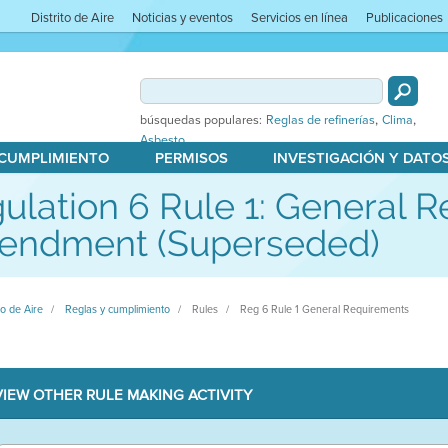
Distrito de Aire
Noticias y eventos
Servicios en línea
Publicaciones
,
,
búsquedas populares:
Reglas de refinerías
Clima
Asbesto
 CUMPLIMIENTO
PERMISOS
INVESTIGACIÓN Y DATO
ulation 6 Rule 1: General 
endment (Superseded)
to de Aire
Reglas y cumplimiento
Rules
Reg 6 Rule 1 General Requirements
VIEW OTHER RULE MAKING ACTIVITY