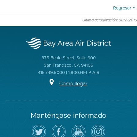
Regresar
Última actualización: 08/11/2016
375 Beale Street, Suite 600
San Francisco, CA 94105
415.749.5000 | 1.800.HELP AIR
Cómo llegar
Manténgase informado
Siga
Visite
Canal
Air
el
la
de
District
Distrito
página
YouTube
on