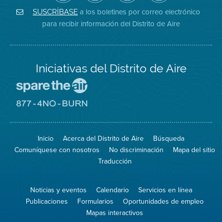
de
de
del
Instagram
Aire
Facebook
Distrito
a los boletines por correo electrónico
SUSCRÍBASE
en
del
de
para recibir información del Distrito de Aire
Twitter
Distrito
Aire
Iniciativas del Distrito de Aire
Visite
el
sitio
Visite
de
el
Spare
sitio
The
de
Inicio
Acerca del Distrito de Aire
Búsqueda
Air
8774
(proteja
No
Comuníquese con nosotros
No discriminación
Mapa del sitio
el
Burn
aire)
Traducción
Noticias y eventos
Calendario
Servicios en línea
Publicaciones
Formularios
Oportunidades de empleo
Mapas interactivos