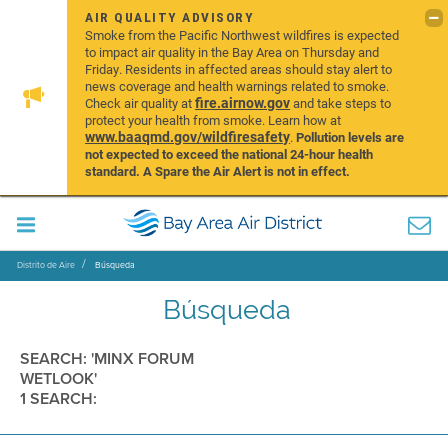
AIR QUALITY ADVISORY
Smoke from the Pacific Northwest wildfires is expected
to impact air quality in the Bay Area on Thursday and
Friday. Residents in affected areas should stay alert to
news coverage and health warnings related to smoke.
fire.airnow.gov
Check air quality at
and take steps to
protect your health from smoke. Learn how at
www.baaqmd.gov/wildfiresafety
.
Pollution levels are
not expected to exceed the national 24-hour health
standard. A Spare the Air Alert is not in effect.
Distrito de Aire
Búsqueda
Búsqueda
SEARCH: 'MINX FORUM
WETLOOK'
1 SEARCH: