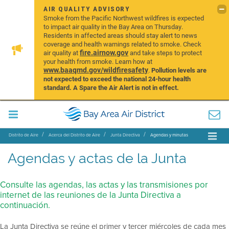
AIR QUALITY ADVISORY
Smoke from the Pacific Northwest wildfires is expected
to impact air quality in the Bay Area on Thursday.
Residents in affected areas should stay alert to news
coverage and health warnings related to smoke. Check
fire.airnow.gov
air quality at
and take steps to protect
your health from smoke. Learn how at
www.baaqmd.gov/wildfiresafety
.
Pollution levels are
not expected to exceed the national 24-hour health
standard. A Spare the Air Alert is not in effect.
Distrito de Aire
Acerca del Distrito de Aire
Junta Directiva
Agendas y minutas
Agendas y actas de la Junta
Consulte las agendas, las actas y las transmisiones por
internet de las reuniones de la Junta Directiva a
continuación.
La Junta Directiva se reúne el primer y tercer miércoles de cada mes