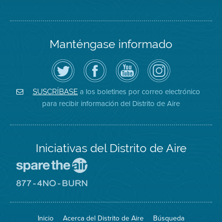
Manténgase informado
Siga
Visite
Canal
Air
el
la
de
District
Distrito
página
YouTube
on
de
de
del
Instagram
Aire
Facebook
Distrito
a los boletines por correo electrónico
SUSCRÍBASE
en
del
de
para recibir información del Distrito de Aire
Twitter
Distrito
Aire
Iniciativas del Distrito de Aire
Visite
el
sitio
Visite
de
el
Spare
sitio
The
de
Inicio
Acerca del Distrito de Aire
Búsqueda
Air
8774