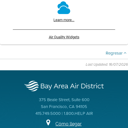
Learn more...
Air Quality Widgets
Regresar
Last Updated: 16/07/2026
375 Beale Street, Suite 600
San Francisco, CA 94105
415.749.5000 | 1.800.HELP AIR
Cómo llegar