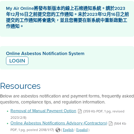
My Air Online將發布新版本的線上石棉通知系統。請於2023
年12月16日之前提交您的工作通知。未於2023年12月16日之前
提交的工作通知將會遺失，並且您需要在新系統中重新啟動工
作通知。
Online Asbestos Notification System
LOGIN
Resources
Below are asbestos notification and payment forms, frequently asked
questions, compliance tips, and regulation information.
Removal of Manual Payment Option
(359 Kb PDF, 1 pg, revised
2023/2/8)
Online Asbestos Notifications Advisory (Contractors)
(564 Kb
PDF, 1 pg, posted 2018/1/17)
(
|
)
English
Español