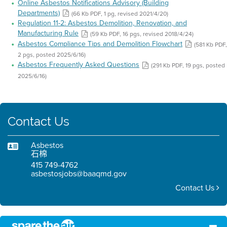
Online Asbestos Notifications Advisory (Building
Departments)
(66 Kb PDF, 1 pg, revised 2021/4/20)
Regulation 11-2: Asbestos Demolition, Renovation, and
Manufacturing Rule
(59 Kb PDF, 16 pgs, revised 2018/4/24)
Asbestos Compliance Tips and Demolition Flowchart
(581 Kb PDF,
2 pgs, posted 2025/6/16)
Asbestos Frequently Asked Questions
(291 Kb PDF, 19 pgs, posted
2025/6/16)
Contact Us
Asbestos
石棉
415 749-4762
asbestosjobs@baaqmd.gov
Contact Us