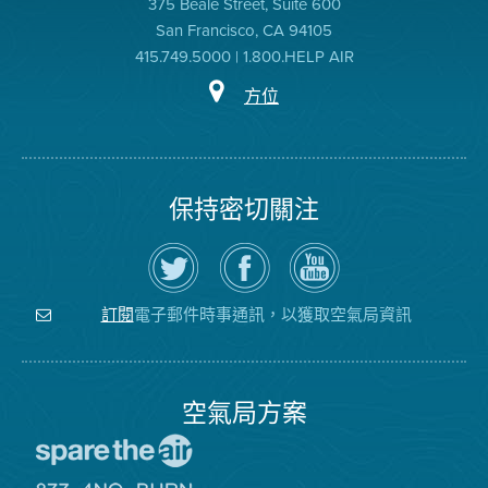
375 Beale Street, Suite 600
San Francisco, CA 94105
415.749.5000 | 1.800.HELP AIR
方位
保持密切關注
在
瀏
空
Twitter
覽
氣
上
空
局
關
氣
YouTube
注
局
頻
電子郵件時事通訊，以獲取空氣局資訊
訂閱
空
的
道
氣
Facebook
局
頁
面
空氣局方案
前