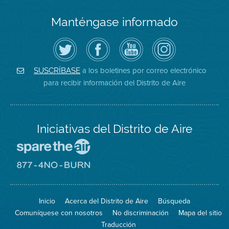
Manténgase informado
Siga
Visite
Canal
Air
el
la
de
District
Distrito
página
YouTube
on
de
de
del
Instagram
Aire
Facebook
Distrito
a los boletines por correo electrónico
SUSCRÍBASE
en
del
de
para recibir información del Distrito de Aire
Twitter
Distrito
Aire
Iniciativas del Distrito de Aire
Visite
el
sitio
Visite
de
el
Spare
sitio
The
de
Inicio
Acerca del Distrito de Aire
Búsqueda
Air
8774
(proteja
No
Comuníquese con nosotros
No discriminación
Mapa del sitio
el
Burn
aire)
Traducción