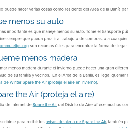
d puede hacer varias cosas como residente del Area de la Bahía para
se menos su auto
ás importante es que maneje menos su auto. Tome el transporte públi
ne siempre que pueda para ir al trabajo o de compras, o a cualquier
commutetips.org
son recursos útiles para encontrar la forma de llegar a
ueme menos madera
ar menos madera durante el invierno puede hacer una gran diferencia
alud de su familia y vecinos. En el Área de la Bahía, es ilegal quem
ta de Winter Spare the Air (proteja el aire en invierno)
.
are the Air (proteja el aire)
itio de Internet de
Spare the Air
del Distrito de Aire ofrece muchos co
.
nscribirse para recibir los
avisos de alerta de Spare the Air
, también p