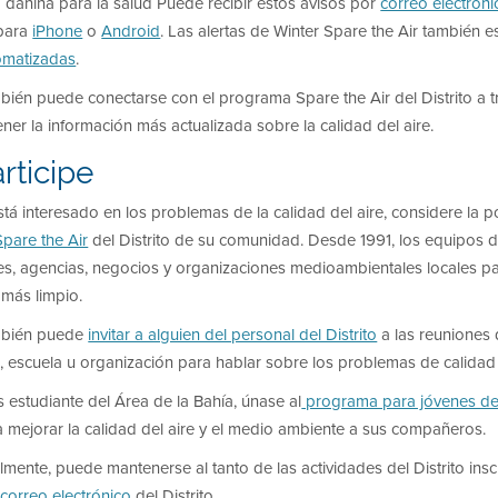
 dañina para la salud Puede recibir estos avisos por
correo electróni
 para
iPhone
o
Android
. Las alertas de Winter Spare the Air también 
omatizadas
.
bién puede conectarse con el programa Spare the Air del Distrito a 
ner la información más actualizada sobre la calidad del aire.
rticipe
stá interesado en los problemas de la calidad del aire, considere la p
pare the Air
del Distrito de su comunidad. Desde 1991, los equipos 
iles, agencias, negocios y organizaciones medioambientales locales 
 más limpio.
bién puede
invitar a alguien del personal del Distrito
a las reuniones
, escuela u organización para hablar sobre los problemas de calidad 
s estudiante del Área de la Bahía, únase al
programa para jóvenes de 
 mejorar la calidad del aire y el medio ambiente a sus compañeros.
lmente, puede mantenerse al tanto de las actividades del Distrito ins
correo electrónico
del Distrito.