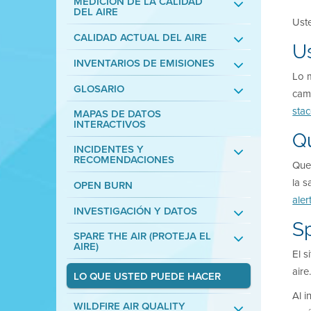
MEDICIÓN DE LA CALIDAD
DEL AIRE
Uste
CALIDAD ACTUAL DEL AIRE
U
INVENTARIOS DE EMISIONES
Lo m
GLOSARIO
cami
sta
MAPAS DE DATOS
INTERACTIVOS
Q
INCIDENTES Y
RECOMENDACIONES
Quem
la s
OPEN BURN
aler
INVESTIGACIÓN Y DATOS
Sp
SPARE THE AIR (PROTEJA EL
AIRE)
El s
aire
LO QUE USTED PUEDE HACER
Al i
WILDFIRE AIR QUALITY