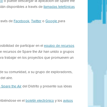
co
o puede descargar la aplicación de Spare the
están disponibles a través de
llamadas telefónicas
través de
Facebook
,
Twitter
o
Google
para
osibilidad de participar en el
equipo de recursos
de recursos de Spare the Air han unido a grupos
para trabajar en los proyectos que promueven un
 de su comunidad, a su grupo de exploradores,
del aire.
Spare the Air
del Distrito y presente sus ideas
cribiéndose en el
boletín electrónico
y los
avisos