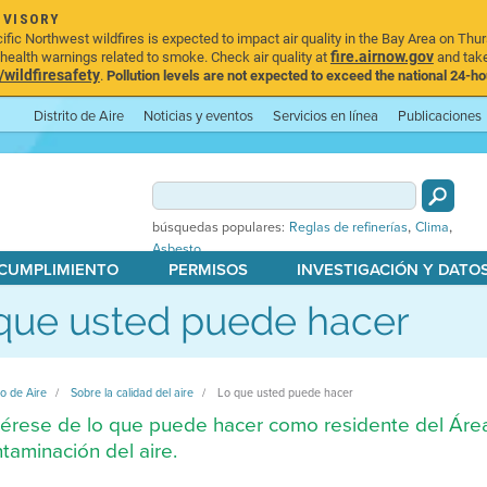
DVISORY
ic Northwest wildfires is expected to impact air quality in the Bay Area on Thur
fire.airnow.gov
ealth warnings related to smoke. Check air quality at
and take
ildfiresafety
.
Pollution levels are not expected to exceed the national 24-hou
Distrito de Aire
Noticias y eventos
Servicios en línea
Publicaciones
,
,
búsquedas populares:
Reglas de refinerías
Clima
Asbesto
 CUMPLIMIENTO
PERMISOS
INVESTIGACIÓN Y DATO
que usted puede hacer
to de Aire
Sobre la calidad del aire
Lo que usted puede hacer
érese de lo que puede hacer como residente del Área 
taminación del aire.