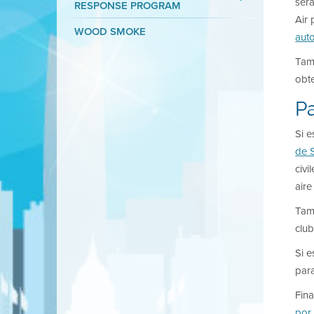
será
RESPONSE PROGRAM
Air
WOOD SMOKE
aut
Tam
obte
Pa
Si e
de S
civ
aire
Tam
club
Si e
para
Fina
por 