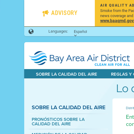
AIR QUALITY A
Smoke from the Pacif
ADVISORY
news coverage and h
www.baaqmd.gov/w
Languages:
Español
SOBRE LA CALIDAD DEL AIRE
REGLAS Y
Lo 
SOBRE LA CALIDAD DEL AIRE
Distri
Ent
PRONÓSTICOS SOBRE LA
con
CALIDAD DEL AIRE