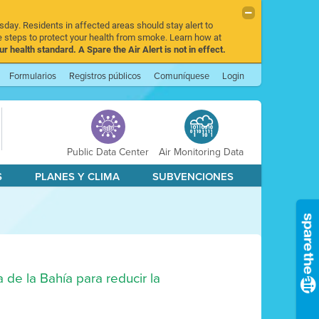
sday. Residents in affected areas should stay alert to
 steps to protect your health from smoke. Learn how at
r health standard. A Spare the Air Alert is not in effect.
Formularios
Registros públicos
Comuníquese
Login
Public Data Center
Air Monitoring Data
S
PLANES Y CLIMA
SUBVENCIONES
de la Bahía para reducir la