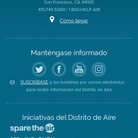
San Francisco, CA 94105
415.749.5000 | 1.800.HELP AIR
Cómo llegar
Manténgase informado
Siga
Visite
Canal
Air
el
la
de
District
Distrito
página
YouTube
on
de
de
del
Instagram
Aire
Facebook
Distrito
a los boletines por correo electrónico
SUSCRÍBASE
en
del
de
para recibir información del Distrito de Aire
Twitter
Distrito
Aire
Iniciativas del Distrito de Aire
Visite