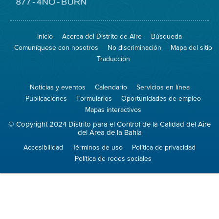
el
sitio
Visite
de
el
Spare
sitio
The
de
Inicio
Acerca del Distrito de Aire
Búsqueda
Air
8774
(proteja
No
Comuníquese con nosotros
No discriminación
Mapa del sitio
el
Burn
aire)
Traducción
Noticias y eventos
Calendario
Servicios en línea
Publicaciones
Formularios
Oportunidades de empleo
Mapas interactivos
© Copyright 2024 Distrito para el Control de la Calidad del Aire
del Área de la Bahía
Accesibilidad
Términos de uso
Política de privacidad
Política de redes sociales