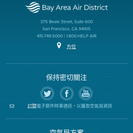
375 Beale Street, Suite 600
San Francisco, CA 94105
415.749.5000 | 1.800.HELP AIR
方位
保持密切關注
在
瀏
空
Twitter
覽
氣
上
空
局
關
氣
YouTube
注
局
頻
電子郵件時事通訊，以獲取空氣局資訊
訂閱
空
的
道
氣
Facebook
局
頁
面
空氣局方案