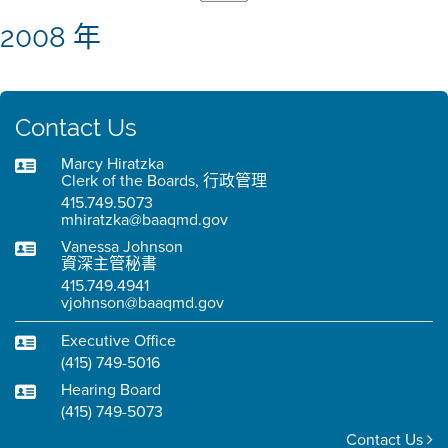
2008 年
Contact Us
Marcy Hiratzka
Clerk of the Boards, 行政管理
415.749.5073
mhiratzka@baaqmd.gov
Vanessa Johnson
資深主管秘書
415.749.4941
vjohnson@baaqmd.gov
Executive Office
(415) 749-5016
Hearing Board
(415) 749-5073
Contact Us