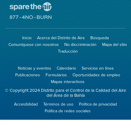
Visite
el
sitio
Visite
de
el
Spare
sitio
The
de
Inicio
Acerca del Distrito de Aire
Búsqueda
Air
8774
(proteja
No
Comuníquese con nosotros
No discriminación
Mapa del sitio
el
Burn
aire)
Traducción
Noticias y eventos
Calendario
Servicios en línea
Publicaciones
Formularios
Oportunidades de empleo
Mapas interactivos
© Copyright 2024 Distrito para el Control de la Calidad del Aire
del Área de la Bahía
Accesibilidad
Términos de uso
Política de privacidad
Política de redes sociales