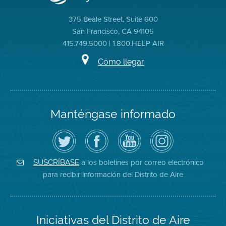
375 Beale Street, Suite 600
San Francisco, CA 94105
415.749.5000 | 1.800.HELP AIR
Cómo llegar
Manténgase informado
Siga
Visite
Canal
Air
el
la
de
District
Distrito
página
YouTube
on
de
de
del
Instagram
Aire
Facebook
Distrito
a los boletines por correo electrónico
SUSCRÍBASE
en
del
de
para recibir información del Distrito de Aire
Twitter
Distrito
Aire
Iniciativas del Distrito de Aire