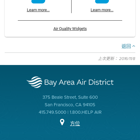
Learn more...
Learn more...
Air Quality Widgets
返回
上次更新： 2016/11/8
375 Beale Street, Suite 600
San Francisco, CA 94105
415.749.5000 | 1.800.HELP AIR
方位