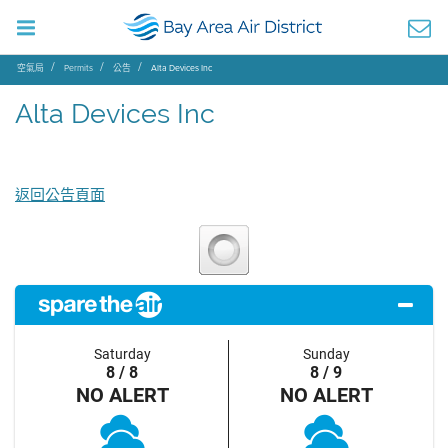
空氣局
Permits
公告
Alta Devices Inc
Alta Devices Inc
返回公告頁面
Saturday
Sunday
8 / 8
8 / 9
NO ALERT
NO ALERT