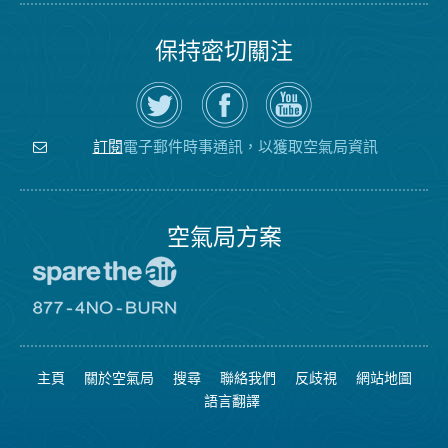
保持密切關注
在
瀏
空
Twitter
覽
氣
上
空
局
關
氣
YouTube
注
局
頻
電子郵件時事通訊，以獲取空氣局資訊
訂閱
空
的
道
氣
Facebook
局
頁
面
空氣局方案
前
往
愛
前
惜
往
空
8774
氣
不
主頁
關於空氣局
搜尋
聯絡我們
反歧視
網站地圖
日
可
網
燃
語言翻譯
站
燒
網
站