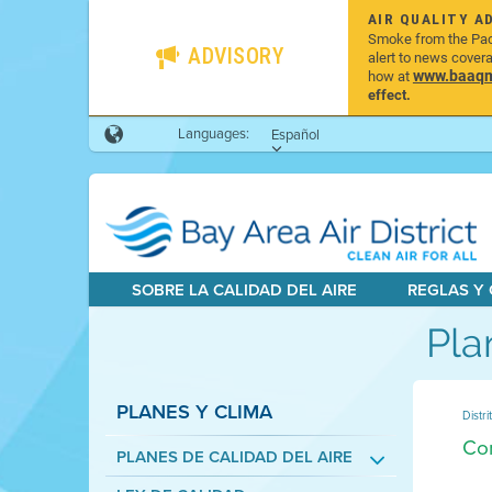
AIR QUALITY A
Smoke from the Pacif
ADVISORY
alert to news cover
www.baaqmd
how at
effect.
Languages:
Español
SOBRE LA CALIDAD DEL AIRE
REGLAS Y
Pla
PLANES Y CLIMA
Distri
Con
PLANES DE CALIDAD DEL AIRE