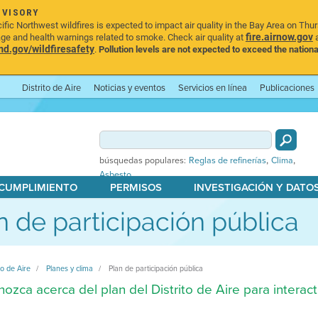
DVISORY
ic Northwest wildfires is expected to impact air quality in the Bay Area on Thu
fire.airnow.gov
age and health warnings related to smoke. Check air quality at
a
.gov/wildfiresafety
.
Pollution levels are not expected to exceed the nationa
Distrito de Aire
Noticias y eventos
Servicios en línea
Publicaciones
,
,
búsquedas populares:
Reglas de refinerías
Clima
Asbesto
 CUMPLIMIENTO
PERMISOS
INVESTIGACIÓN Y DATO
n de participación pública
to de Aire
Planes y clima
Plan de participación pública
ozca acerca del plan del Distrito de Aire para interact