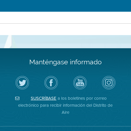
Manténgase informado
Siga
Visite
Canal
Air
el
la
de
District
Distrito
página
YouTube
on
de
de
del
Instagram
Aire
Facebook
Distrito
SUSCRÍBASE
a los boletines por correo
en
del
de
Twitter
Distrito
Aire
electrónico para recibir información del Distrito de
Aire