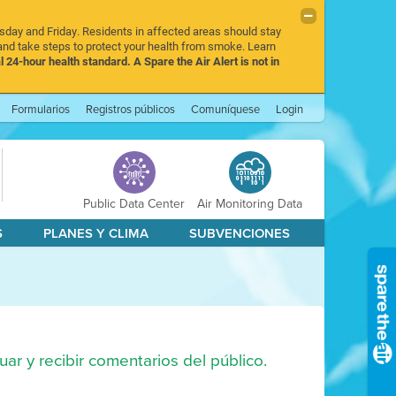
rsday and Friday. Residents in affected areas should stay
nd take steps to protect your health from smoke. Learn
l 24-hour health standard. A Spare the Air Alert is not in
Formularios
Registros públicos
Comuníquese
Login
Public Data Center
Air Monitoring Data
S
PLANES Y CLIMA
SUBVENCIONES
uar y recibir comentarios del público.