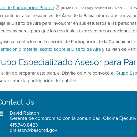
lan de Participación Pública
desc
(10 Mb PDF, 129 pgs, revised 08/02/2023)
 mantener a los residentes del Área de la Bahía informados e involu
aja el Distrito de Aire para involucrar en sus esfuerzos a las persona
erentes maneras para que los residentes expresen preocupaciones, p
gase en contacto con la sección de Participación de la Comunidad si
entación o material escrito sobre el Distrito de Aire
y su Plan de Parti
upo Especializado Asesor para Par
el fin de preparar este plan, el Distrito de Aire convocó al
Grupo Espe
orar sobre la participación del público.
Contact Us
David Ralston
Gerente de compromiso con la comunidad, Oficina Ejecutiv
415.749.8423
dralston@baaqmd.gov