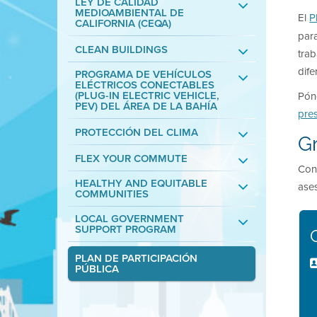
LEY DE CALIDAD
MEDIOAMBIENTAL DE
El
P
CALIFORNIA (CEQA)
para
CLEAN BUILDINGS
trab
dif
PROGRAMA DE VEHÍCULOS
ELÉCTRICOS CONECTABLES
(PLUG-IN ELECTRIC VEHICLE,
Pón
PEV) DEL ÁREA DE LA BAHÍA
pres
PROTECCIÓN DEL CLIMA
Gr
FLEX YOUR COMMUTE
Con 
HEALTHY AND EQUITABLE
ases
COMMUNITIES
LOCAL GOVERNMENT
SUPPORT PROGRAM
PLAN DE PARTICIPACIÓN
PÚBLICA