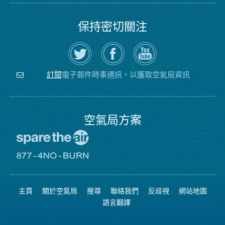
保持密切關注
在
瀏
空
Twitter
覽
氣
上
空
局
關
氣
YouTube
注
局
頻
電子郵件時事通訊，以獲取空氣局資訊
訂閱
空
的
道
氣
Facebook
局
頁
面
空氣局方案
前
往
愛
前
惜
往
空
8774
氣
不
主頁
關於空氣局
搜尋
聯絡我們
反歧視
網站地圖
日
可
網
燃
語言翻譯
站
燒
網
站