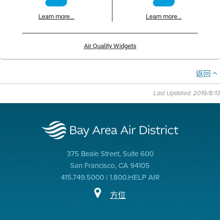
Learn more...
Learn more...
Air Quality Widgets
返回
Last Updated: 2019/8/13
375 Beale Street, Suite 600
San Francisco, CA 94105
415.749.5000 | 1.800.HELP AIR
方位