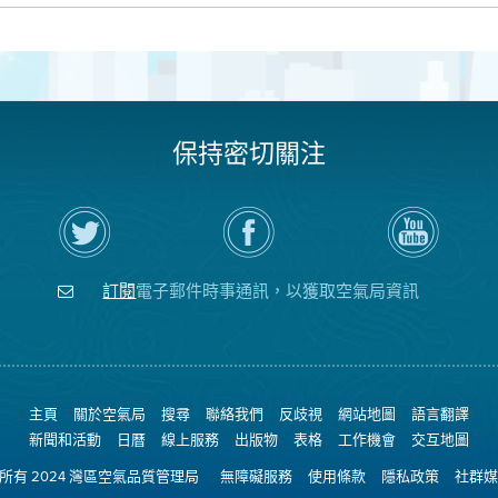
保持密切關注
在
瀏
空
Twitter
覽
氣
上
空
局
關
氣
YouTube
注
局
頻
訂閱
電子郵件時事通訊，以獲取空氣局資訊
空
的
道
氣
Facebook
局
頁
面
主頁
關於空氣局
搜尋
聯絡我們
反歧視
網站地圖
語言翻譯
新聞和活動
日曆
線上服務
出版物
表格
工作機會
交互地圖
權所有 2024 灣區空氣品質管理局
無障礙服務
使用條款
隱私政策
社群