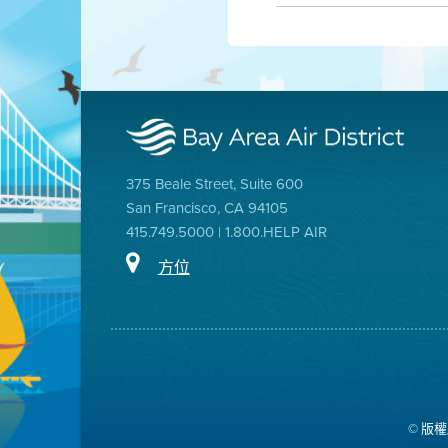
375 Beale Street, Suite 600
San Francisco, CA 94105
415.749.5000 | 1.800.HELP AIR
方位
© 版