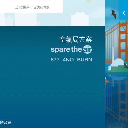
上次更新： 2016/11/8
空氣局方案
前
往
前
愛
往
惜
8774
空
不
氣
可
日
燃
網
燒
站
網
站
媒體政策