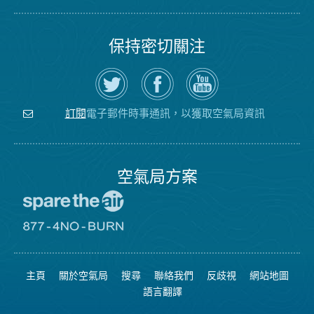
保持密切關注
在
瀏
空
Twitter
覽
氣
上
空
局
關
氣
YouTube
注
局
頻
電子郵件時事通訊，以獲取空氣局資訊
訂閱
空
的
道
氣
Facebook
局
頁
面
空氣局方案
前
往
愛
前
惜
往
空
8774
氣
不
主頁
關於空氣局
搜尋
聯絡我們
反歧視
網站地圖
日
可
網
燃
語言翻譯
站
燒
網