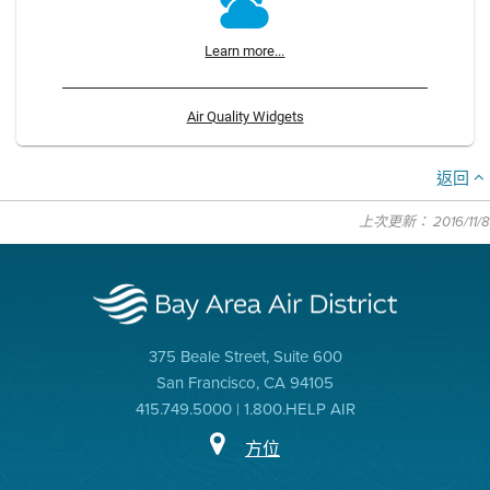
Learn more...
Air Quality Widgets
返回
上次更新： 2016/11/8
375 Beale Street, Suite 600
San Francisco, CA 94105
415.749.5000 | 1.800.HELP AIR
方位